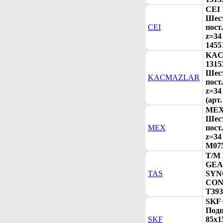
CEI 
Шес
CEI
пост
z=34
1455
KA
1315
Шес
KACMAZLAR
пост
z=34
(арт
MEX 
Шес
MEX
пост
z=34
M075
T/M
GE
TAS
SYN
CONE
T393
SKF 
Под
SKF
85x1