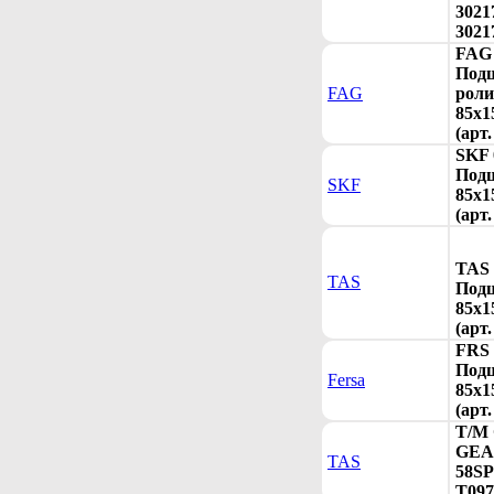
3021
3021
FAG 
Под
FAG
рол
85x1
(арт
SKF 
Под
SKF
85x1
(арт.
TAS 
TAS
Под
85x1
(арт
FRS 
Под
Fersa
85x1
(арт
T/M
GEAR
TAS
58SP
T097