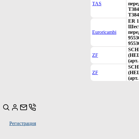
TAS
пере
T384
T384
ER 1
Шест
Euroricambi
пере
9553
9553
SCH
ZF
(HE
(арт
SCH
ZF
(HE
(арт
Регистрация