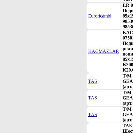
ER 0
Под
Euroricambi
85x1
9853
9853
KA
0750
Под
рол
KACMAZLAR
кони
85x1
K200
K20.
T/M
TAS
GEAR
(арт
T/M
TAS
GEAR
(арт
T/M
TAS
GEAR
(арт
TAS 
Шест