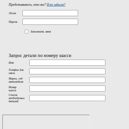
Представьтесь, кто вы?
Или забыли?
Логин
Пароль
Запомнить меня
Запрос детали по номеру шасси
Имя
Телефон для
связи
Марка, год
автомобиля
Номер
шасси
Список
необходимых
деталей