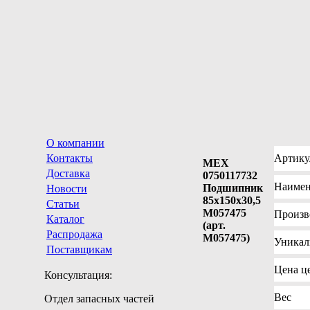
О компании
Контакты
Артику
MEX
Доставка
0750117732
Наимен
Подшипник
Новости
85x150x30,5
Статьи
M057475
Произв
Каталог
(арт.
Распродажа
M057475)
Уника
Поставщикам
Цена
це
Консультация:
Вес
Отдел запасных частей