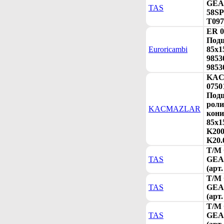
GEAR
TAS
58SP
T097
ER 0
Под
Euroricambi
85x1
9853
9853
KA
0750
Под
рол
KACMAZLAR
кони
85x1
K200
K20.
T/M
TAS
GEAR
(арт
T/M
TAS
GEAR
(арт
T/M
TAS
GEAR