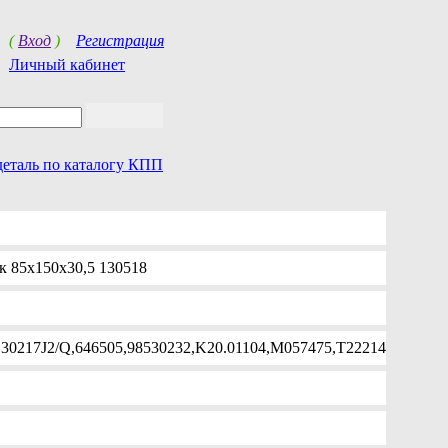
(
Вход
)
Регистрация
Личный кабинет
деталь по каталогу КПП
 85x150x30,5 130518
,30217J2/Q,646505,98530232,K20.01104,M057475,T22214