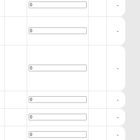
-
-
-
-
-
-