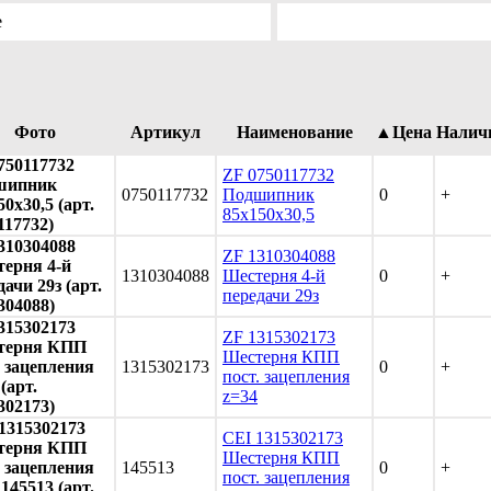
е
Фото
Артикул
Наименование
▲Цена
Налич
750117732
ZF 0750117732
шипник
0750117732
Подшипник
0
+
50x30,5 (арт.
85x150x30,5
117732)
310304088
ZF 1310304088
ерня 4-й
1310304088
Шестерня 4-й
0
+
дачи 29з (арт.
передачи 29з
304088)
315302173
ZF 1315302173
терня КПП
Шестерня КПП
. зацепления
1315302173
0
+
пост. зацепления
(арт.
z=34
302173)
1315302173
CEI 1315302173
терня КПП
Шестерня КПП
. зацепления
145513
0
+
пост. зацепления
 145513 (арт.