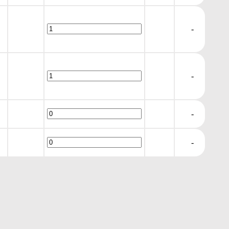
-
-
-
-