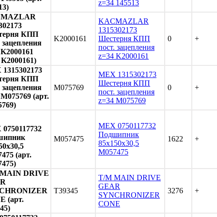
z=34 145513
13)
CMAZLAR
KACMAZLAR
302173
1315302173
терня КПП
K2000161
Шестерня КПП
0
+
. зацепления
пост. зацепления
 K2000161
z=34 K2000161
. K2000161)
1315302173
MEX 1315302173
терня КПП
Шестерня КПП
. зацепления
M075769
0
+
пост. зацепления
 M075769 (арт.
z=34 M075769
769)
MEX 0750117732
0750117732
Подшипник
шипник
M057475
1622
+
85x150x30,5
50x30,5
M057475
475 (арт.
475)
 MAIN DRIVE
T/M MAIN DRIVE
AR
GEAR
CHRONIZER
T39345
3276
+
SYNCHRONIZER
 (арт.
CONE
45)