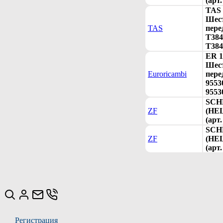
(арт
TAS 
Шест
TAS
пере
T384
T384
ER 1
Шест
Euroricambi
пере
9553
9553
SCH
ZF
(HE
(арт
SCH
ZF
(HE
(арт
Регистрация