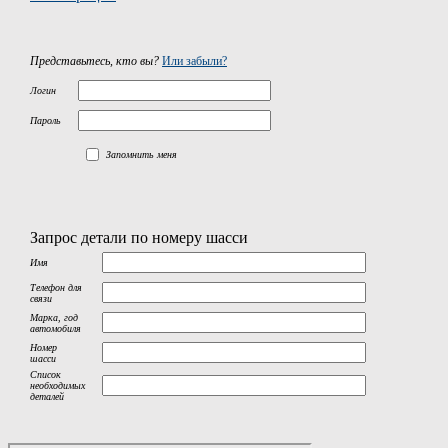
Представьтесь, кто вы?
Или забыли?
Логин
Пароль
Запомнить меня
Запрос детали по номеру шасси
Имя
Телефон для
связи
Марка, год
автомобиля
Номер
шасси
Список
необходимых
деталей