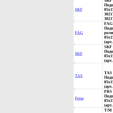
SKF 
Под
SKF
85x1
3021
3021
FAG 
Под
FAG
рол
85x1
(арт
SKF 
Под
SKF
85x1
(арт.
TAS 
TAS
Под
85x1
(арт
FRS 
Под
Fersa
85x1
(арт
T/M