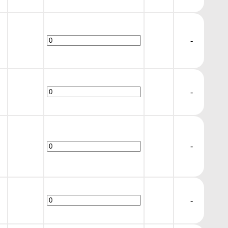
-
-
-
-