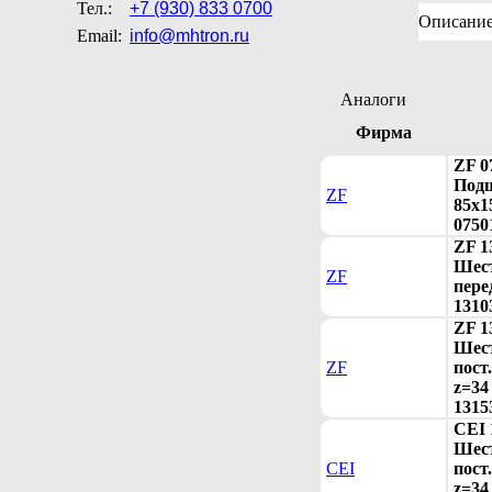
Тел.:
+7 (930) 833 0700
Описани
Email:
info@mhtron.ru
Аналоги
Фирма
ZF 0
Под
ZF
85x1
0750
ZF 1
Шест
ZF
пере
1310
ZF 1
Шес
ZF
пост
z=34 
1315
CEI 
Шес
CEI
пост
z=34