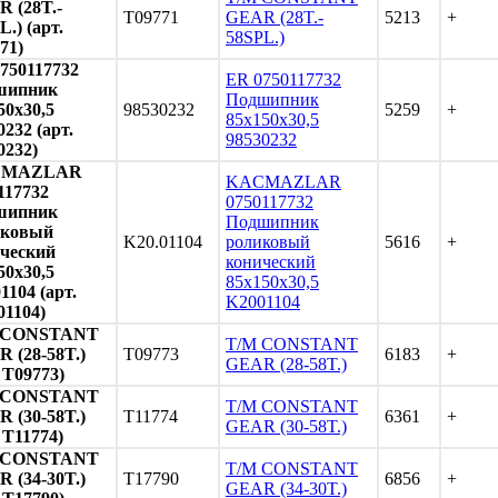
 (28T.-
T09771
GEAR (28T.-
5213
+
L.) (арт.
58SPL.)
71)
750117732
ER 0750117732
шипник
Подшипник
50x30,5
98530232
5259
+
85x150x30,5
0232 (арт.
98530232
0232)
CMAZLAR
KACMAZLAR
117732
0750117732
шипник
Подшипник
иковый
K20.01104
роликовый
5616
+
ческий
конический
50x30,5
85x150x30,5
1104 (арт.
K2001104
01104)
 CONSTANT
T/M CONSTANT
 (28-58T.)
T09773
6183
+
GEAR (28-58T.)
. T09773)
 CONSTANT
T/M CONSTANT
 (30-58T.)
T11774
6361
+
GEAR (30-58T.)
. T11774)
 CONSTANT
T/M CONSTANT
 (34-30T.)
T17790
6856
+
GEAR (34-30T.)