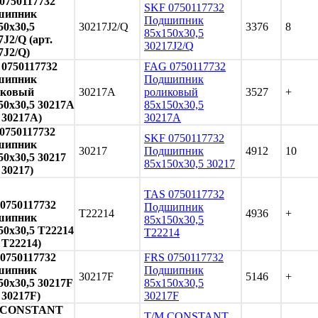
0750117732
SKF 0750117732
шипник
Подшипник
50x30,5
30217J2/Q
3376
8
85x150x30,5
7J2/Q (арт.
30217J2/Q
7J2/Q)
0750117732
FAG 0750117732
шипник
Подшипник
иковый
30217A
роликовый
3527
+
50x30,5 30217A
85x150x30,5
. 30217A)
30217A
0750117732
SKF 0750117732
шипник
30217
Подшипник
4912
10
50x30,5 30217
85x150x30,5 30217
 30217)
TAS 0750117732
0750117732
Подшипник
T22214
4936
+
шипник
85x150x30,5
50x30,5 T22214
T22214
. T22214)
0750117732
FRS 0750117732
шипник
Подшипник
30217F
5146
+
50x30,5 30217F
85x150x30,5
. 30217F)
30217F
 CONSTANT
T/M CONSTANT