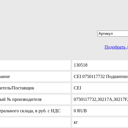
Подобрать 
130518
вание
CEI 0750117732 Подшипник
итель
/Поставщик
CEI
ный №
производителя
0750117732,30217A,30217F
рального склада, в руб. с НДС
0
RUB
кг