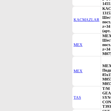
1455
KA
1315
Шес
KACMAZLAR
пост
z=34
(арт
MEX 
Шес
MEX
пост
z=34
M075
MEX 
Под
MEX
85x1
M057
M057
T/M
GE
TAS
SYN
CONE
T393