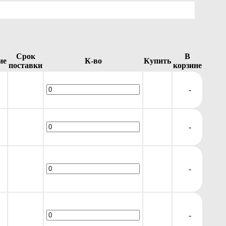
Срок
В
ие
К-во
Купить
поставки
корзине
-
-
-
-