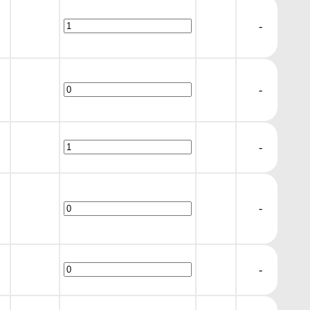
-
-
-
-
-