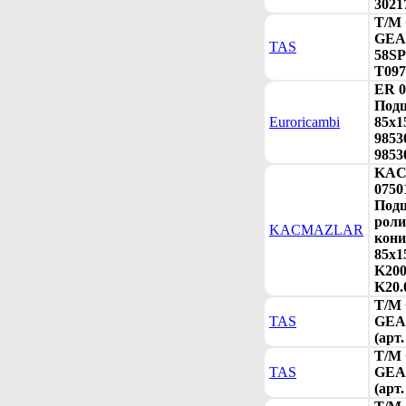
3021
T/M
GEAR
TAS
58SP
T097
ER 0
Под
Euroricambi
85x1
9853
9853
KA
0750
Под
рол
KACMAZLAR
кони
85x1
K200
K20.
T/M
TAS
GEAR
(арт
T/M
TAS
GEAR
(арт