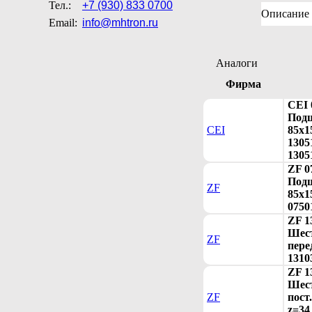
Тел.:
+7 (930) 833 0700
Описание
Email:
info@mhtron.ru
Аналоги
Фирма
CEI 
Под
CEI
85x1
1305
1305
ZF 0
Под
ZF
85x1
0750
ZF 1
Шест
ZF
пере
1310
ZF 1
Шес
ZF
пост
z=34 