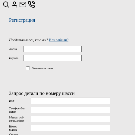
Регистрация
Представьтесь, кто вы?
Или забыли?
Логин
Пароль
Запомнить меня
Запрос детали по номеру шасси
Имя
Телефон для
связи
Марка, год
автомобиля
Номер
шасси
Список