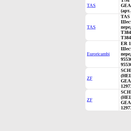
T/M
TAS
GEAR
(арт
TAS 
Шест
TAS
пере
T384
T384
ER 1
Шест
Euroricambi
пере
9553
9553
SCH
(HE
ZF
GEAR
1297
SCH
(HE
ZF
GEAR
1297