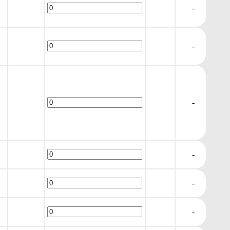
-
-
-
-
-
-