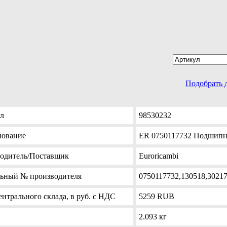
Подобрать 
л
98530232
ование
ER 0750117732 Подшипни
одитель
/Поставщик
Euroricambi
льный №
производителя
0750117732,130518,3021
нтрального склада, в руб. с НДС
5259
RUB
2.093 кг