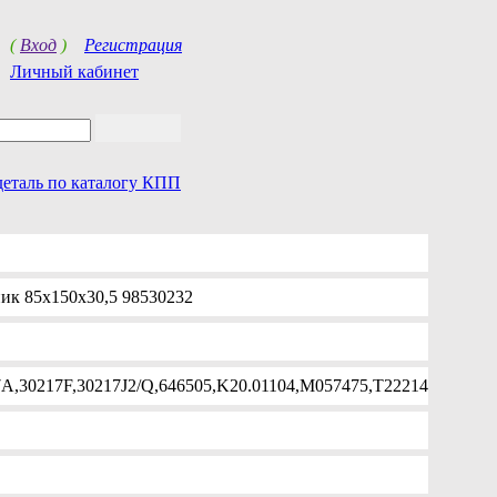
(
Вход
)
Регистрация
Личный кабинет
деталь по каталогу КПП
к 85x150x30,5 98530232
7A,30217F,30217J2/Q,646505,K20.01104,M057475,T22214