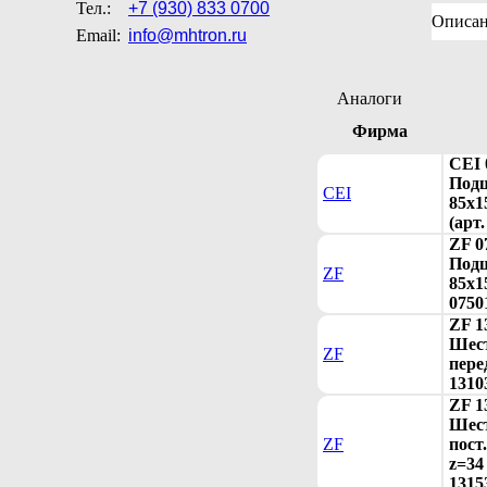
Тел.:
+7 (930) 833 0700
Описа
Email:
info@mhtron.ru
Аналоги
Фирма
CEI 
Под
CEI
85x1
(арт.
ZF 0
Под
ZF
85x1
0750
ZF 1
Шест
ZF
пере
1310
ZF 1
Шес
ZF
пост
z=34 
1315