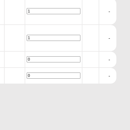
-
-
-
-