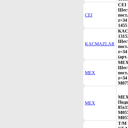
CEI 
Шес
CEI
пост
z=34
1455
KA
1315
Шес
KACMAZLAR
пост
z=34
(арт
MEX 
Шес
MEX
пост
z=34
M075
MEX 
Под
MEX
85x1
M057
M057
T/M