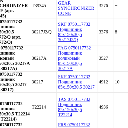
AR
GEAR
CHRONIZER
T39345
3276
+
SYNCHRONIZER
 (арт.
CONE
45)
0750117732
SKF 0750117732
шипник
Подшипник
50x30,5
30217J2/Q
3376
8
85x150x30,5
7J2/Q (арт.
30217J2/Q
7J2/Q)
0750117732
FAG 0750117732
шипник
Подшипник
иковый
30217A
роликовый
3527
+
50x30,5 30217A
85x150x30,5
. 30217A)
30217A
0750117732
SKF 0750117732
шипник
30217
Подшипник
4912
10
50x30,5 30217
85x150x30,5 30217
 30217)
TAS 0750117732
0750117732
Подшипник
T22214
4936
+
шипник
85x150x30,5
50x30,5 T22214
T22214
. T22214)
0750117732
FRS 0750117732