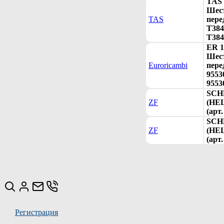
TAS 
Шест
TAS
пере
T384
T384
ER 1
Шест
Euroricambi
пере
9553
9553
SCH
ZF
(HE
(арт
SCH
ZF
(HE
(арт
Регистрация