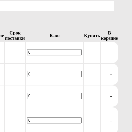
Срок
В
ие
К-во
Купить
поставки
корзине
-
-
-
-