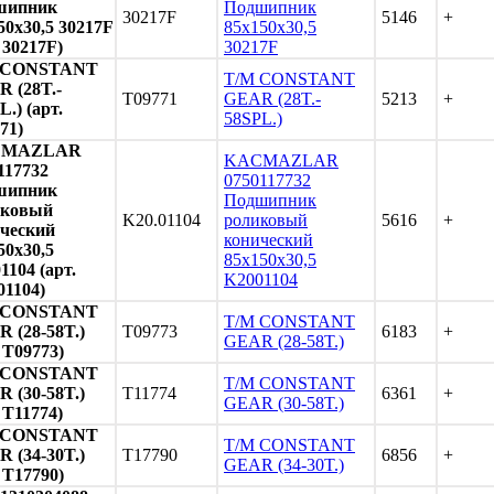
шипник
Подшипник
30217F
5146
+
50x30,5 30217F
85x150x30,5
. 30217F)
30217F
 CONSTANT
T/M CONSTANT
 (28T.-
T09771
GEAR (28T.-
5213
+
L.) (арт.
58SPL.)
71)
CMAZLAR
KACMAZLAR
117732
0750117732
шипник
Подшипник
иковый
K20.01104
роликовый
5616
+
ческий
конический
50x30,5
85x150x30,5
1104 (арт.
K2001104
01104)
 CONSTANT
T/M CONSTANT
 (28-58T.)
T09773
6183
+
GEAR (28-58T.)
. T09773)
 CONSTANT
T/M CONSTANT
 (30-58T.)
T11774
6361
+
GEAR (30-58T.)
. T11774)
 CONSTANT
T/M CONSTANT
 (34-30T.)
T17790
6856
+
GEAR (34-30T.)
. T17790)