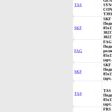
GE
TAS
SYN
CONE
T393
SKF 
Под
SKF
85x1
3021
3021
FAG 
Под
FAG
рол
85x1
(арт
SKF 
Под
SKF
85x1
(арт.
TAS 
TAS
Под
85x1
(арт
FRS 