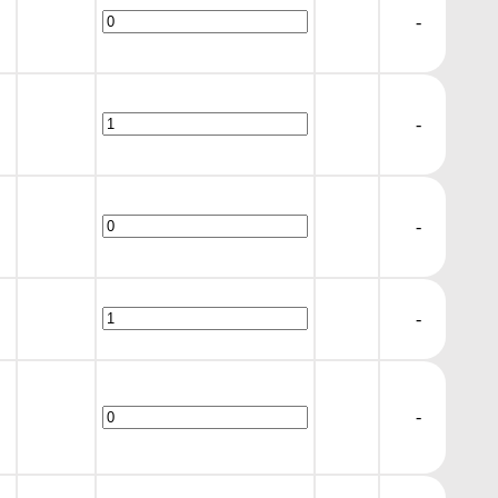
-
-
-
-
-