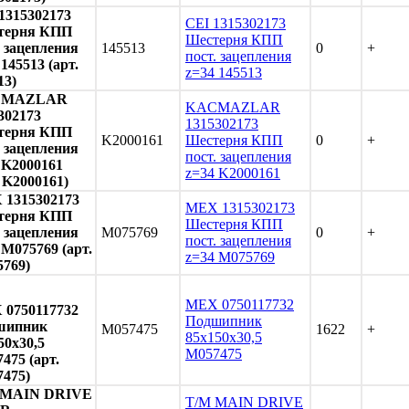
1315302173
CEI 1315302173
терня КПП
Шестерня КПП
. зацепления
145513
0
+
пост. зацепления
 145513 (арт.
z=34 145513
13)
CMAZLAR
KACMAZLAR
302173
1315302173
терня КПП
K2000161
Шестерня КПП
0
+
. зацепления
пост. зацепления
 K2000161
z=34 K2000161
. K2000161)
1315302173
MEX 1315302173
терня КПП
Шестерня КПП
. зацепления
M075769
0
+
пост. зацепления
 M075769 (арт.
z=34 M075769
769)
MEX 0750117732
0750117732
Подшипник
шипник
M057475
1622
+
85x150x30,5
50x30,5
M057475
475 (арт.
475)
 MAIN DRIVE
T/M MAIN DRIVE