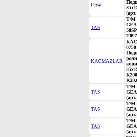
Под
Fersa
85x1
(арт
T/M
GEAR
TAS
58SP
T097
KA
0750
Под
рол
KACMAZLAR
кони
85x1
K200
K20.
T/M
TAS
GEAR
(арт
T/M
TAS
GEAR
(арт
T/M
TAS
GEAR
(арт