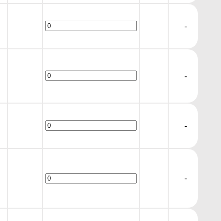
-
-
-
-