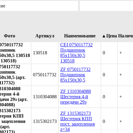
ние
Фото
Артикул
Наименование
▲Цена
Налич
0750117732
CEI 0750117732
шипник
Подшипник
130518
0
+
50x30,5 130518
85x150x30,5
 130518)
130518
750117732
ZF 0750117732
шипник
0750117732
Подшипник
0
+
50x30,5 (арт.
85x150x30,5
117732)
310304088
ZF 1310304088
ерня 4-й
1310304088
Шестерня 4-й
0
+
дачи 29з (арт.
передачи 29з
304088)
315302173
ZF 1315302173
терня КПП
Шестерня КПП
. зацепления
1315302173
0
+
пост. зацепления
(арт.
z=34
302173)