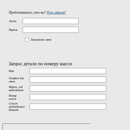
Представьтесь, кто вы?
Или забыли?
Логин
Пароль
Запомнить меня
Запрос детали по номеру шасси
Имя
Телефон для
связи
Марка, год
автомобиля
Номер
шасси
Список
необходимых
деталей