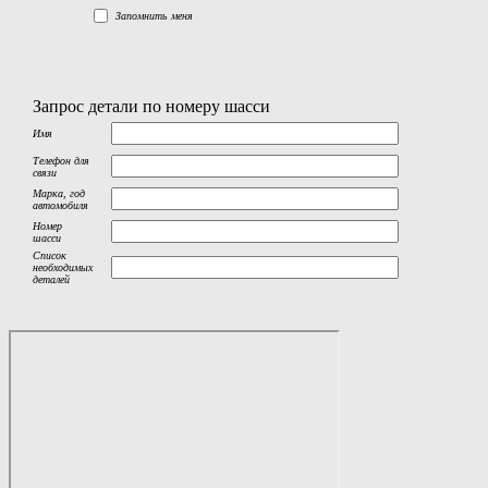
Запомнить меня
Запрос детали по номеру шасси
Имя
Телефон для
связи
Марка, год
автомобиля
Номер
шасси
Список
необходимых
деталей