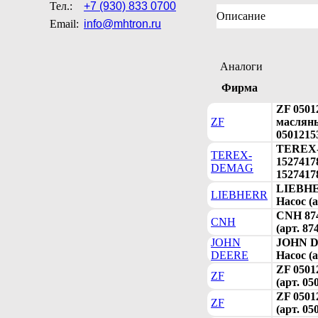
Тел.:
+7 (930) 833 0700
Описание
Email:
info@mhtron.ru
Аналоги
Фирма
ZF 0501
ZF
масляны
0501215
TEREX
TEREX-
15274178
DEMAG
1527417
LIEBHE
LIEBHERR
Насос (а
CNH 874
CNH
(арт. 87
JOHN
JOHN D
DEERE
Насос (а
ZF 0501
ZF
(арт. 05
ZF 0501
ZF
(арт. 05