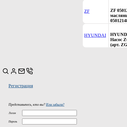
ZF 0501
ZF
масляны
0501214
HYUNDA
HYUNDAI
Насос 
(арт. Z
Регистрация
Представьтесь, кто вы?
Или забыли?
Логин
Пароль