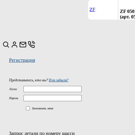
ZF
ZF 050
(арт. 
Регистрация
Представьтесь, кто вы?
Или забыли?
Логин
Пароль
Запомнить меня
Запрос детали по номеру шасси