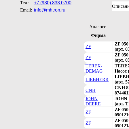
Тел.:
+7 (930) 833 0700
Описан
Email:
info@mhtron.ru
Аналоги
Фирма
ZF 050
ZF
(арт. 0
ZF 050
ZF
(арт. 
TEREX-
TEREX
DEMAG
Насос 
LIEBH
LIEBHERR
(арт. 5
CNH 87
CNH
874461
JOHN
JOHN 
DEERE
(арт. 
ZF 050
ZF
050121
ZF 050
ZF
050121