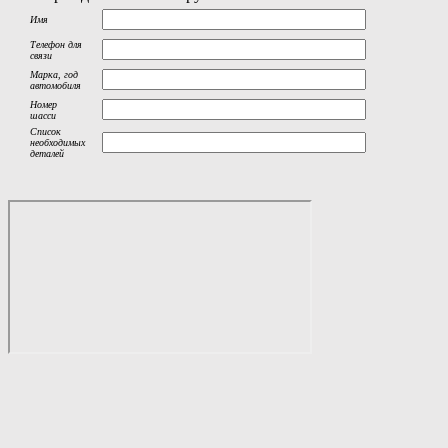
Имя
Телефон для
связи
Марка, год
автомобиля
Номер
шасси
Список
необходимых
деталей