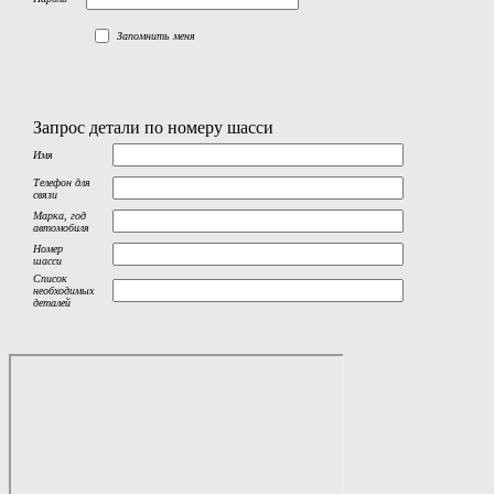
Запомнить меня
Запрос детали по номеру шасси
Имя
Телефон для
связи
Марка, год
автомобиля
Номер
шасси
Список
необходимых
деталей