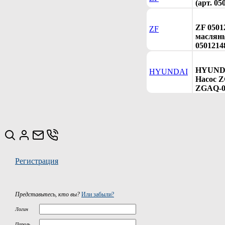
(арт. 05
ZF 0501
ZF
масляны
0501214
HYUNDA
HYUNDAI
Насос Z
ZGAQ-0
Регистрация
Представьтесь, кто вы?
Или забыли?
Логин
Пароль