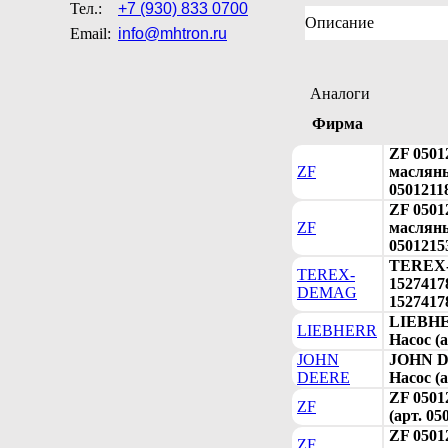
Тел.:
+7 (930) 833 0700
Описание
Email:
info@mhtron.ru
Аналоги
Фирма
ZF 0501
ZF
масляны
0501211
ZF 0501
ZF
масляны
0501215
TEREX
TEREX-
15274178
DEMAG
1527417
LIEBHE
LIEBHERR
Насос (а
JOHN
JOHN D
DEERE
Насос (а
ZF 0501
ZF
(арт. 05
ZF 0501
ZF