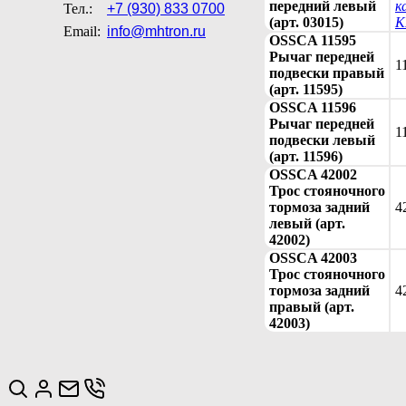
передний левый
к
Тел.:
+7 (930) 833 0700
(арт. 03015)
К
Email:
info@mhtron.ru
OSSCA 11595
Рычаг передней
1
подвески правый
(арт. 11595)
OSSCA 11596
Рычаг передней
1
подвески левый
(арт. 11596)
OSSCA 42002
Трос стояночного
тормоза задний
4
левый (арт.
42002)
OSSCA 42003
Трос стояночного
тормоза задний
4
правый (арт.
42003)