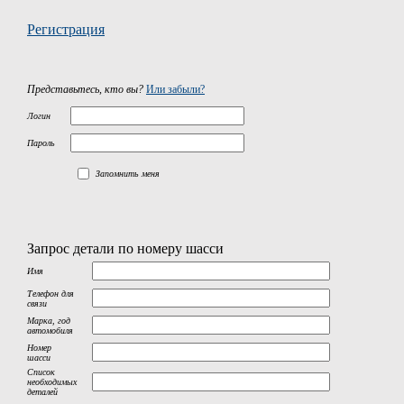
Регистрация
Представьтесь, кто вы?
Или забыли?
Логин
Пароль
Запомнить меня
Запрос детали по номеру шасси
Имя
Телефон для
связи
Марка, год
автомобиля
Номер
шасси
Список
необходимых
деталей