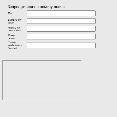
Запрос детали по номеру шасси
Имя
Телефон для
связи
Марка, год
автомобиля
Номер
шасси
Список
необходимых
деталей