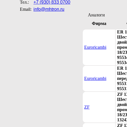
Тел.:
+7 (930) 833 0700
Email:
info@mhtron.ru
Аналоги
Фирма
ER 1
Шес
двой
Euroricambi
про
18/23
9553
9553
ER 1
Шест
Euroricambi
пере
9553
9553
ZF 1
Шес
двой
ZF
про
18/23
1324
ZF 1