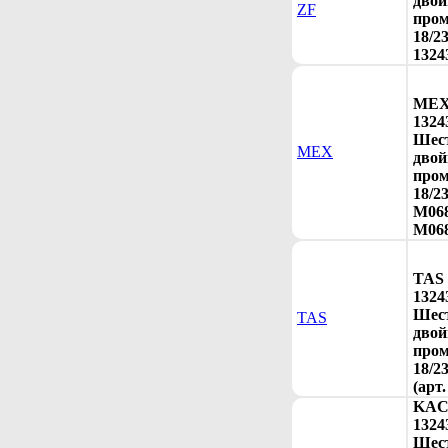
двой
ZF
про
18/23
1324
ME
1324
Шес
MEX
двой
про
18/23
M068
M068
TAS
1324
Шес
TAS
двой
про
18/2
(арт
KA
1324
Шес