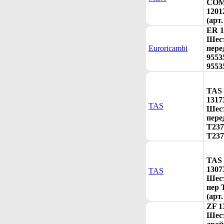
COM
1201
(арт
ER 1
Шест
Euroricambi
пере
9553
9553
TAS
1317
TAS
Шест
пере
T237
T237
TAS
1307
TAS
Шест
пер 
(арт
ZF 1
Шес