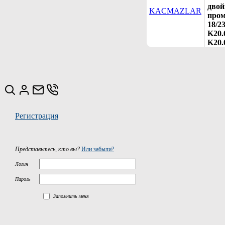
двой
KACMAZLAR
про
18/23
K20.
K20.
Регистрация
Представьтесь, кто вы?
Или забыли?
Логин
Пароль
Запомнить меня