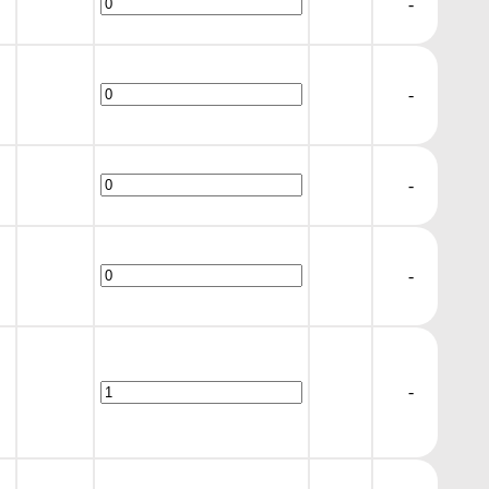
-
-
-
-
-