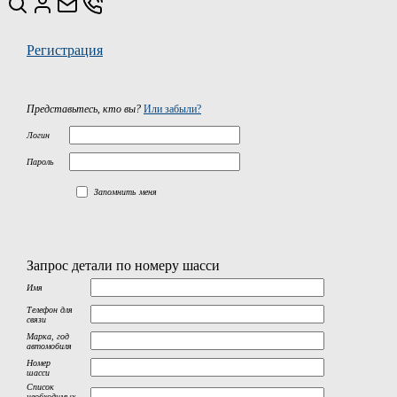
Регистрация
Представьтесь, кто вы?
Или забыли?
Логин
Пароль
Запомнить меня
Запрос детали по номеру шасси
Имя
Телефон для
связи
Марка, год
автомобиля
Номер
шасси
Список
необходимых