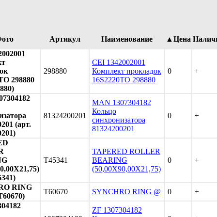
ото
Артикул
Наименование
▲Цена
Налич
2002001
кт
CEI 1342002001
ок
298880
Комплект прокладок
0
+
TO 298880
16S2220TO 298880
8880)
07304182
MAN 1307304182
Кольцо
изатора
81324200201
0
+
синхронизатора
201 (арт.
81324200201
0201)
ED
R
TAPERED ROLLER
NG
T45341
BEARING
0
+
0,00X21,75)
(50,00X90,00X21,75)
5341)
RO RING
T60670
SYNCHRO RING @
0
+
T60670)
304182
ZF 1307304182