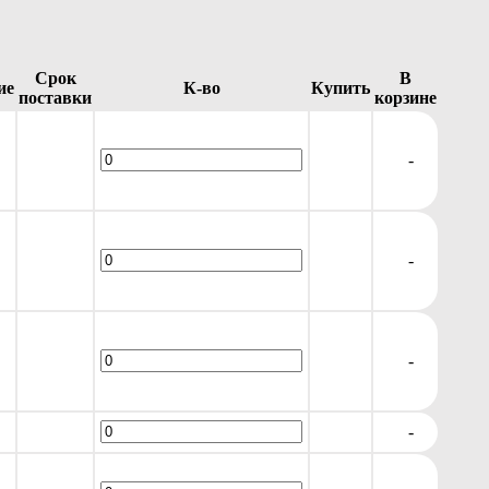
Срок
В
ие
К-во
Купить
поставки
корзине
-
-
-
-