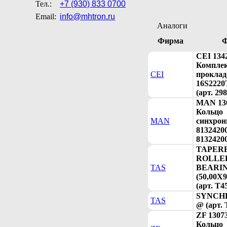
Тел.:
+7 (930) 833 0700
Email:
info@mhtron.ru
Аналоги
Фирма
Ф
CEI 134
Компле
CEI
проклад
16S2220
(арт. 29
MAN 13
Кольцо
MAN
синхрон
81324200
8132420
TAPER
ROLLE
TAS
BEARI
(50,00X9
(арт. T4
SYNCH
TAS
@ (арт. 
ZF 1307
Кольцо