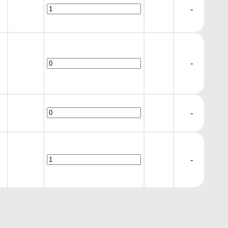
-
-
-
-