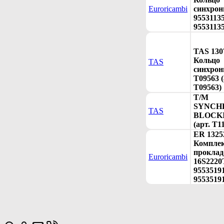
Euroricambi
синхрон
95531135
95531135
TAS 130
Кольцо
TAS
синхрон
T09563 (
T09563)
T/M
SYNCH
TAS
BLOCK
(арт. T1
ER 1325
Компле
проклад
Euroricambi
16S222
95535191
9553519