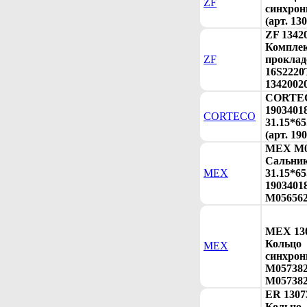
ZF
синхрон
(арт. 13
ZF 1342
Компле
ZF
проклад
16S2220
1342002
CORTE
1903401
CORTECO
31.15*6
(арт. 19
MEX M0
Сальни
MEX
31.15*6
19034018
M056562
MEX 130
Кольцо
MEX
синхрон
M057382
M057382
ER 1307
Кольцо