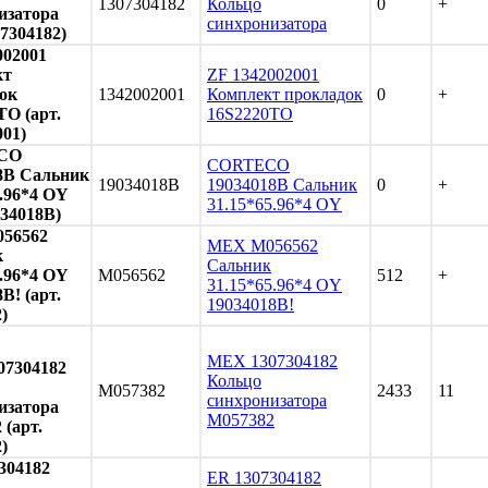
1307304182
Кольцо
0
+
изатора
синхронизатора
07304182)
002001
кт
ZF 1342002001
ок
1342002001
Комплект прокладок
0
+
TO (арт.
16S2220TO
001)
CO
CORTECO
8B Сальник
19034018B
19034018B Сальник
0
+
5.96*4 OY
31.15*65.96*4 OY
034018B)
56562
MEX M056562
к
Сальник
5.96*4 OY
M056562
512
+
31.15*65.96*4 OY
B! (арт.
19034018B!
)
MEX 1307304182
7304182
Кольцо
M057382
2433
11
синхронизатора
изатора
M057382
 (арт.
)
304182
ER 1307304182