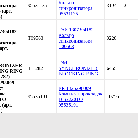
Кольцо
изатора
95531135
3194
2
синхронизатора
 (арт.
95531135
)
TAS 1307304182
7304182
Кольцо
T09563
3228
+
синхронизатора
изатора
T09563
арт.
T/M
RONIZER
T11282
SYNCHRONIZER
6465
+
ING RING
BLOCKING RING
1282)
298009
кт
ER 1325298009
ок
Комплект прокладок
95535191
10756
1
0TO
16S2220TO
 (арт.
95535191
1)