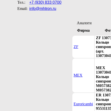
Тел.:
+7 (930) 833 0700
Email:
info@mhtron.ru
Аналоги
Фирма
Фо
ZF 1307
Кольцо
ZF
синхрон
(арт.
1307304
MEX
1307304
MEX
Кольцо
синхрон
M057382
M057382
ER 1307
Кольцо
Euroricambi
синхрон
95531135