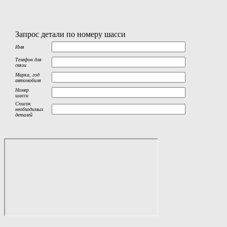
Запрос детали по номеру шасси
Имя
Телефон для
связи
Марка, год
автомобиля
Номер
шасси
Список
необходимых
деталей