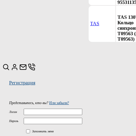
95531135
TAS 130
Кольцо
TAS
синхрон
T09563 (
T09563)
Регистрация
Представьтесь, кто вы?
Или забыли?
Логин
Пароль
Запомнить меня