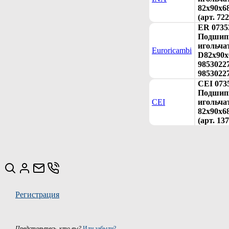
82x90x6
(арт. 72
ER 0735
Подшип
игольча
Euroricambi
D82x90x
98530227
9853022
CEI 073
Подшип
CEI
игольча
82x90x68
(арт. 13
Регистрация
Представьтесь, кто вы?
Или забыли?