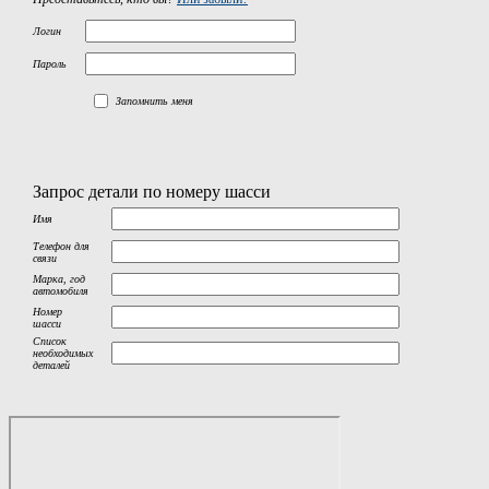
Логин
Пароль
Запомнить меня
Запрос детали по номеру шасси
Имя
Телефон для
связи
Марка, год
автомобиля
Номер
шасси
Список
необходимых
деталей