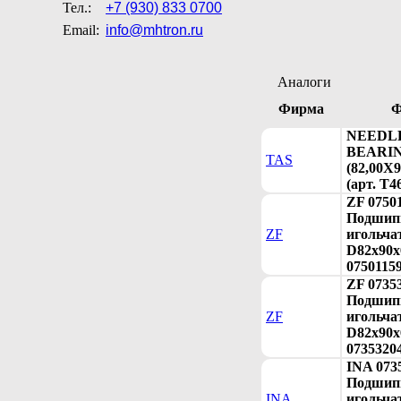
Тел.:
+7 (930) 833 0700
Email:
info@mhtron.ru
Аналоги
Фирма
Ф
NEEDL
BEARI
TAS
(82,00X9
(арт. T4
ZF 0750
Подшип
ZF
игольча
D82x90x6
0750115
ZF 0735
Подшип
ZF
игольча
D82x90x6
0735320
INA 073
Подшип
INA
игольча