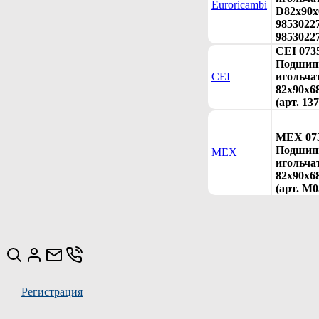
Euroricambi
D82x90x
98530227
9853022
CEI 073
Подшип
CEI
игольча
82x90x68
(арт. 13
MEX 073
Подшип
MEX
игольча
82x90x6
(арт. M0
Регистрация