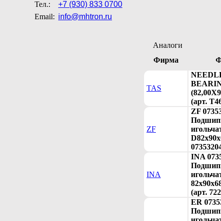
Тел.:
+7 (930) 833 0700
Email:
info@mhtron.ru
Аналоги
Фирма
Ф
NEEDL
BEARI
TAS
(82,00X9
(арт. T4
ZF 0735
Подшип
ZF
игольча
D82x90x6
0735320
INA 073
Подшип
INA
игольча
82x90x6
(арт. 72
ER 0735
Подшип
игольча