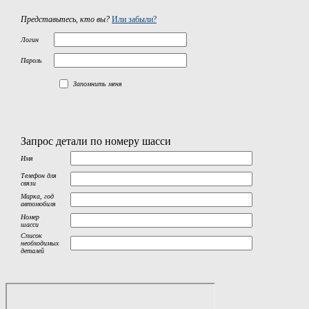
Представьтесь, кто вы?
Или забыли?
Логин
Пароль
Запомнить меня
Запрос детали по номеру шасси
Имя
Телефон для
связи
Марка, год
автомобиля
Номер
шасси
Список
необходимых
деталей