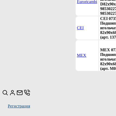
Euroricambi
D82x90x
98530227
9853022
CEI 073
Подшип
CEI
игольча
82x90x68
(арт. 13
MEX 073
Подшип
MEX
игольча
82x90x6
(арт. M0
Регистрация