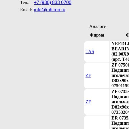
Тел.:
+7 (930) 833 0700
Email:
info@mhtron.ru
Аналоги
Фирма
Ф
NEEDL
BEARI
TAS
(82,00X9
(арт. T4
ZF 0750
Подшип
ZF
игольча
D82x90x6
0750115
ZF 0735
Подшип
ZF
игольча
D82x90x6
0735320
ER 0735
Подшип
игольча