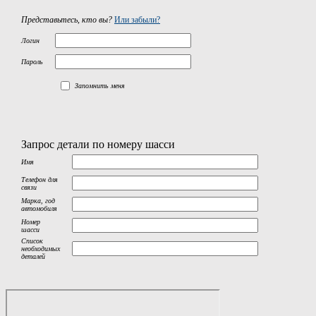
Представьтесь, кто вы?
Или забыли?
Логин
Пароль
Запомнить меня
Запрос детали по номеру шасси
Имя
Телефон для
связи
Марка, год
автомобиля
Номер
шасси
Список
необходимых
деталей