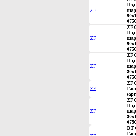
Под
ZF
шар
90x1
075
ZF 
Под
ZF
шар
90x1
075
ZF 
Под
ZF
шар
80x1
075
ZF 
ZF
Гай
(арт
ZF 
Под
ZF
шар
80x1
075
DT 
Гай