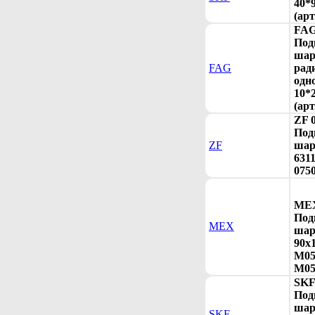
40*
(арт
FAG
Под
шар
FAG
рад
одн
10*
(ар
ZF 
Под
ZF
шар
6311
075
MEX
Под
MEX
шар
90x
M05
M05
SKF
Под
шар
SKF