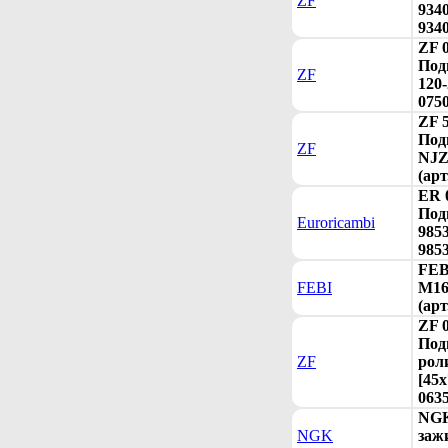
ZF
9340
934
ZF 
Под
ZF
120-
075
ZF 
Под
ZF
NJZ
(арт
ER 
Под
Euroricambi
9853
985
FEB
FEBI
M16
(арт
ZF 
Под
ZF
рол
[45x
063
NGK
NGK
заж