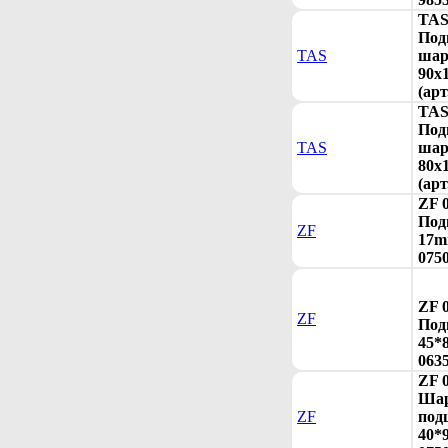
TAS
Под
TAS
шар
90x
(арт
TAS
Под
TAS
шар
80x
(арт
ZF 
Под
ZF
17m
075
ZF 
ZF
Под
45*8
063
ZF 
Ша
ZF
под
40*9