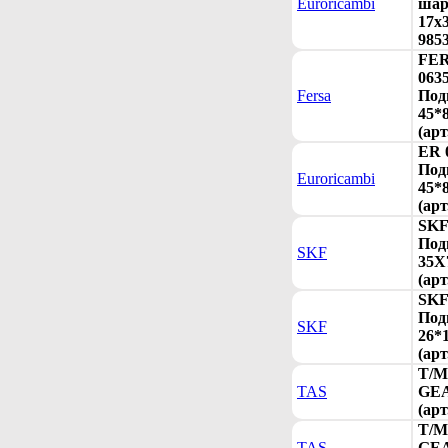
Euroricambi
шар
17x3
985
FE
063
Fersa
Под
45*
(арт
ER 
Под
Euroricambi
45*
(арт
SKF
Под
SKF
35X
(арт
SKF
Под
SKF
26*
(арт
T/M
TAS
GEA
(арт
T/M
TAS
GE