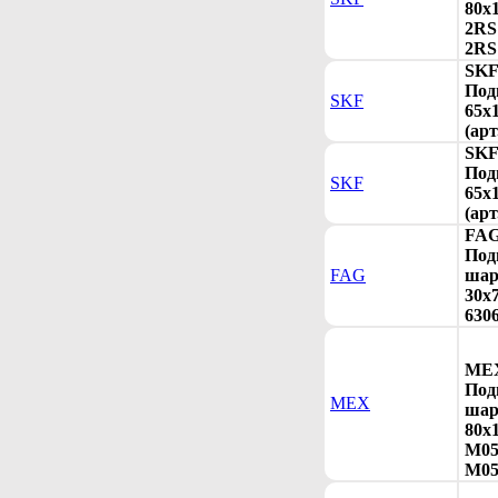
80x
2RS1
2RS
SKF
Под
SKF
65x
(арт
SKF
Под
SKF
65x
(ар
FAG
Под
FAG
шар
30x7
630
MEX
Под
MEX
шар
80x
M05
M05