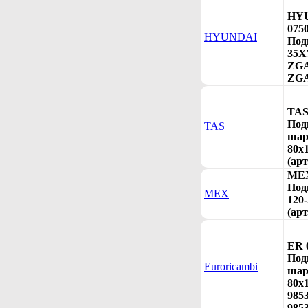
HY
075
HYUNDAI
Под
35X
ZGA
ZGA
TAS
Под
TAS
шар
80x
(арт
MEX
Под
MEX
120
(арт
ER 
Под
Euroricambi
шар
80x
9853
985