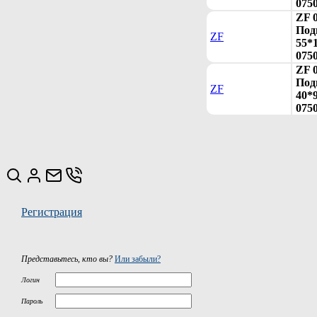
075
ZF 
Под
ZF
55*1
075
ZF 
Под
ZF
40*9
075
Регистрация
Представьтесь, кто вы?
Или забыли?
Логин
Пароль