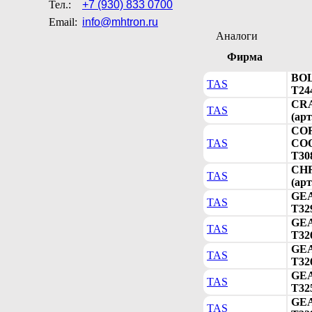
Тел.:
+7 (930) 833 0700
Email:
info@mhtron.ru
Аналоги
Фирма
BOL
TAS
T24
CR
TAS
(арт
COR
TAS
COO
T30
CH
TAS
(арт
GEA
TAS
T32
GEA
TAS
T32
GEA
TAS
T32
GEA
TAS
T32
GEA
TAS