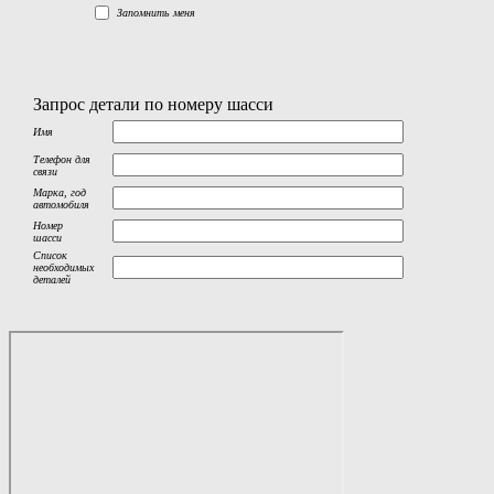
Запомнить меня
Запрос детали по номеру шасси
Имя
Телефон для
связи
Марка, год
автомобиля
Номер
шасси
Список
необходимых
деталей