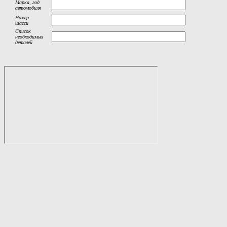
Марка, год
автомобиля
Номер
шасси
Список
необходимых
деталей