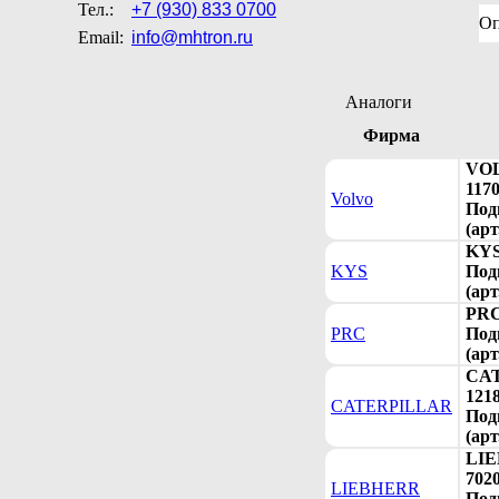
Тел.:
+7 (930) 833 0700
Оп
Email:
info@mhtron.ru
Аналоги
Фирма
VO
117
Volvo
Под
(арт
KYS
KYS
Под
(арт
PRC
PRC
Под
(арт
CA
121
CATERPILLAR
Под
(арт
LI
702
LIEBHERR
Под