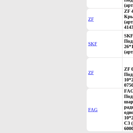
(арт
ZF 
Кры
ZF
(арт
414
SKF
Под
SKF
26*
(арт
ZF 
ZF
Под
10*2
075
FAG
Под
шар
рад
FAG
одн
10*
C3 (
600