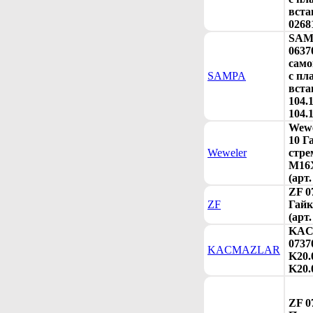
вста
02681
SAM
0637
сам
SAMPA
с пл
вста
104.1
104.
Wewe
10 Г
Weweler
стре
M16
(арт
ZF 0
ZF
Гайк
(арт
KA
0737
KACMAZLAR
K20.
K20.
ZF 0