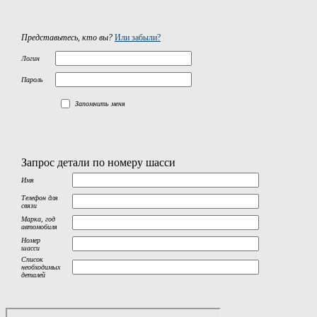
Представьтесь, кто вы?
Или забыли?
Логин
Пароль
Запомнить меня
Запрос детали по номеру шасси
Имя
Телефон для
связи
Марка, год
автомобиля
Номер
шасси
Список
необходимых
деталей