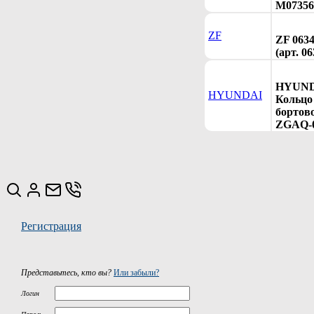
M07356
ZF
ZF 0634
(арт. 0
HYUNDA
HYUNDAI
Кольцо
бортов
ZGAQ-0
Регистрация
Представьтесь, кто вы?
Или забыли?
Логин