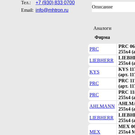
Тел.:
+7 (930) 833 0700
Описание
Email:
info@mhtron.ru
Аналоги
Фирма
PRC 06
PRC
255х4 (
LIEBHE
LIEBHERR
255х4 (
KYS 11
KYS
(арт. 1
PRC 11
PRC
(арт. 1
PRC 11
PRC
255х4 (
AHLMA
AHLMANN
255х4 (
LIEBHE
LIEBHERR
255х4 (
MEX 06
MEX
255х4 M