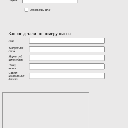
Пароль
Запомнить меня
Запрос детали по номеру шасси
Имя
Телефон для
связи
Марка, год
автомобиля
Номер
шасси
Список
необходимых
деталей