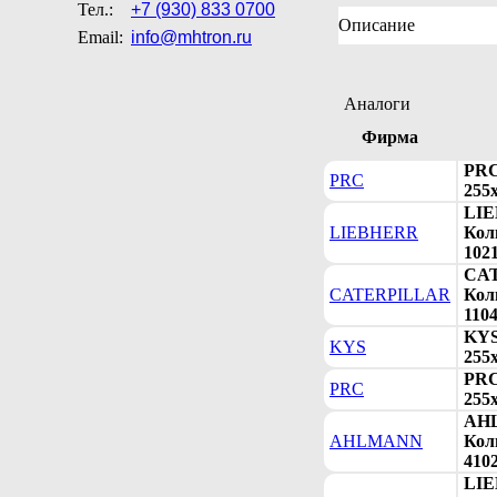
Тел.:
+7 (930) 833 0700
Описание
Email:
info@mhtron.ru
Аналоги
Фирма
PRC
PRC
255х
LIE
LIEBHERR
Коль
102
CAT
CATERPILLAR
Коль
1104
KYS
KYS
255х
PRC
PRC
255х
AHL
AHLMANN
Коль
410
LIE