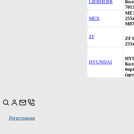
LIEBHERR
Коль
701
MEX
MEX
255
M07
ZF
ZF 
255х
HYU
HYUNDAI
Кол
бор
(ар
Регистрация