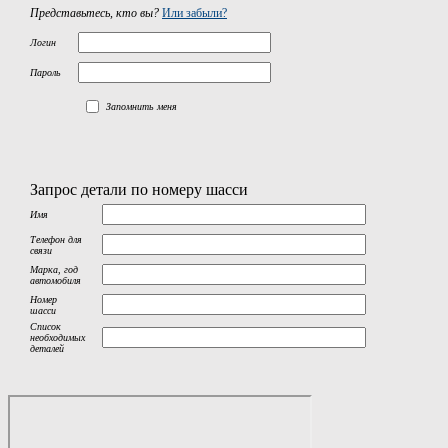
Представьтесь, кто вы?
Или забыли?
Логин
Пароль
Запомнить меня
Запрос детали по номеру шасси
Имя
Телефон для
связи
Марка, год
автомобиля
Номер
шасси
Список
необходимых
деталей