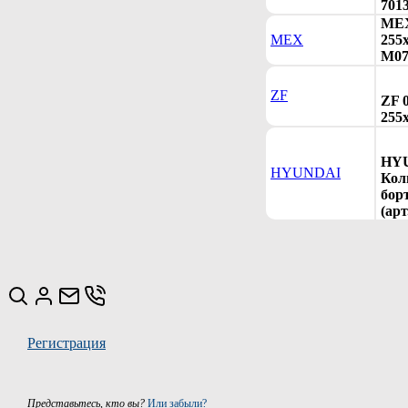
701
MEX
MEX
255
M07
ZF
ZF 
255х
HYU
HYUNDAI
Кол
бор
(ар
Регистрация
Представьтесь, кто вы?
Или забыли?