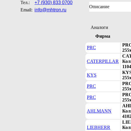
Тел.:
+7 (930) 833 0700
Описание
Email:
info@mhtron.ru
Аналоги
Фирма
PRC
PRC
255х
CAT
CATERPILLAR
Коль
1104
KYS
KYS
255х
PRC
PRC
255х
PRC
PRC
255х
AHL
AHLMANN
Коль
410
LIE
LIEBHERR
Коль