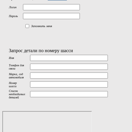
Логин
Пароль
Запомнить меня
Запрос детали по номеру шасси
Имя
Телефон для
связи
Марка, год
автомобиля
Номер
шасси
Список
необходимых
деталей