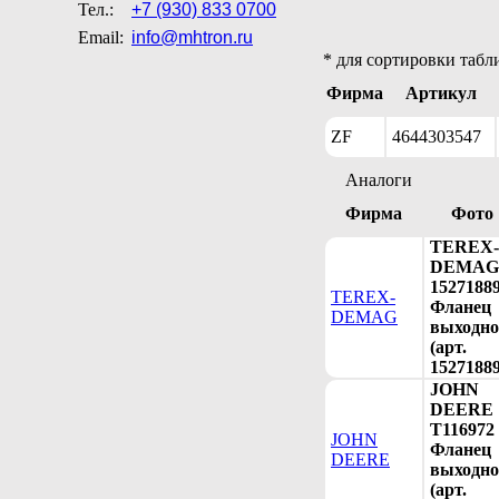
Тел.:
+7 (930) 833 0700
Email:
info@mhtron.ru
* для сортировки табл
Фирма
Артикул
ZF
4644303547
Аналоги
Фирма
Фото
TEREX-
DEMAG
1527188
TEREX-
Фланец
DEMAG
выходн
(арт.
15271889
JOHN
DEERE
T116972
JOHN
Фланец
DEERE
выходн
(арт.