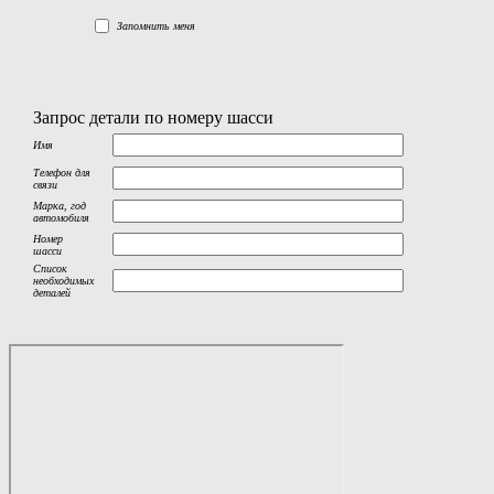
Запомнить меня
Запрос детали по номеру шасси
Имя
Телефон для
связи
Марка, год
автомобиля
Номер
шасси
Список
необходимых
деталей