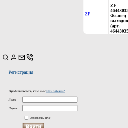
ZF
4644303
ZF
Фланец
выходно
(арт.
46443035
Регистрация
Представьтесь, кто вы?
Или забыли?
Логин
Пароль
Запомнить меня