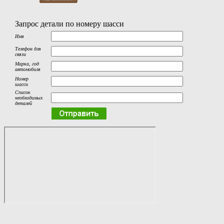
Запрос детали по номеру шасси
Имя
Телефон для
связи
Марка, год
автомобиля
Номер
шасси
Список
необходимых
деталей