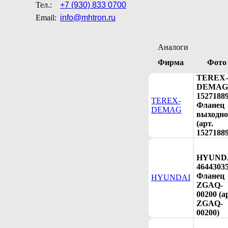
Тел.:
+7 (930) 833 0700
Email:
info@mhtron.ru
Аналоги
Фирма
Фото
TEREX-
DEMAG
1527188
TEREX-
Фланец
DEMAG
выходн
(арт.
15271889
HYUND
4644303
Фланец
HYUNDAI
ZGAQ-
00200 (а
ZGAQ-
00200)