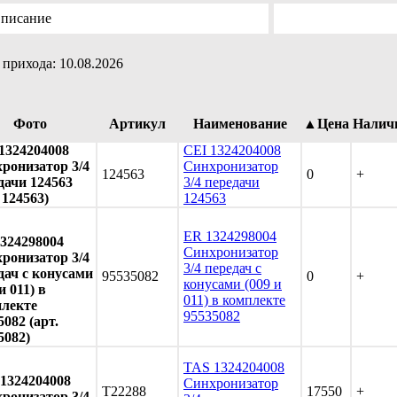
писание
прихода: 10.08.2026
Фото
Артикул
Наименование
▲Цена
Налич
1324204008
CEI 1324204008
ронизатор 3/4
Синхронизатор
124563
0
+
дачи 124563
3/4 передачи
 124563)
124563
ER 1324298004
324298004
Синхронизатор
ронизатор 3/4
3/4 передач с
дач с конусами
95535082
0
+
конусами (009 и
и 011) в
011) в комплекте
лекте
95535082
5082 (арт.
5082)
TAS 1324204008
1324204008
Синхронизатор
T22288
17550
+
ронизатор 3/4