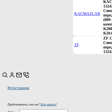
KA
1324
Синх
KACMAZLAR
пере
(009 
комп
K200
K20.
ZF 1
Синх
ZF
пере
1324
Регистрация
Представьтесь, кто вы?
Или забыли?
Логин