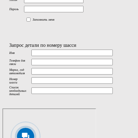
Пароль
Запомнить меня
Запрос детали по номеру шасси
Имя
Телефон для
связи
Марка, год
автомобиля
Номер
шасси
Список
необходимых
деталей