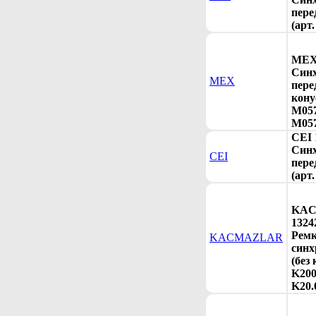
пере
(арт
MEX 
Синх
MEX
пере
кону
M057
M057
CEI 
Синх
CEI
пере
(арт.
KA
1324
Рем
KACMAZLAR
синх
(без
K200
K20.