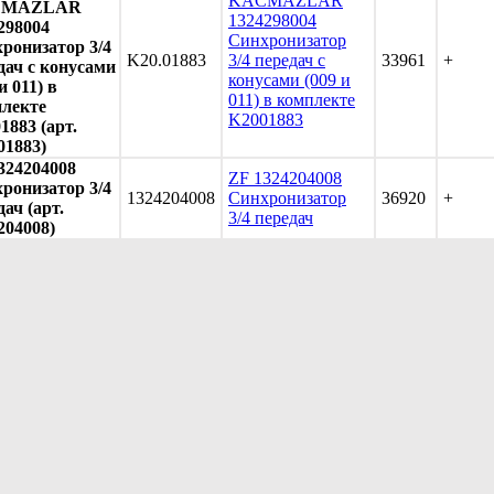
KACMAZLAR
CMAZLAR
1324298004
298004
Синхронизатор
ронизатор 3/4
K20.01883
3/4 передач с
33961
+
дач с конусами
конусами (009 и
и 011) в
011) в комплекте
лекте
K2001883
1883 (арт.
01883)
324204008
ZF 1324204008
ронизатор 3/4
1324204008
Синхронизатор
36920
+
дач (арт.
3/4 передач
204008)