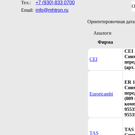
Тел.:
+7 (930) 833 0700
О
Email:
info@mhtron.ru
Ориентировочная дата 
Аналоги
Фирма
CEI 
Синх
CEI
пере
(арт.
ER 1
Синх
пере
Euroricambi
(009 
комп
9553
9553
TAS 
TAS
Синх