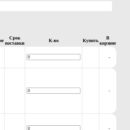
Срок
В
ие
К-во
Купить
поставки
корзине
-
-
-