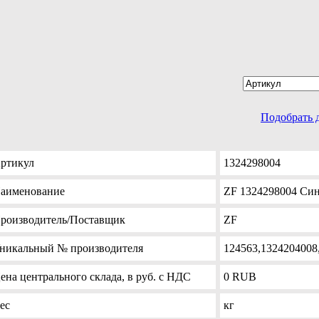
Подобрать 
ртикул
1324298004
аименование
ZF 1324298004 Син
роизводитель
/Поставщик
ZF
никальный №
производителя
124563,1324204008
ена
центрального склада, в руб. с НДС
0
RUB
ес
кг