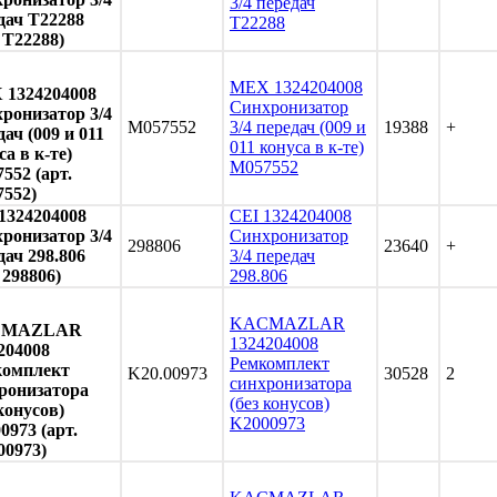
3/4 передач
дач T22288
T22288
. T22288)
MEX 1324204008
1324204008
Синхронизатор
ронизатор 3/4
M057552
3/4 передач (009 и
19388
+
дач (009 и 011
011 конуса в к-те)
са в к-те)
M057552
552 (арт.
552)
1324204008
CEI 1324204008
ронизатор 3/4
Синхронизатор
298806
23640
+
дач 298.806
3/4 передач
 298806)
298.806
KACMAZLAR
CMAZLAR
1324204008
204008
Ремкомплект
комплект
K20.00973
30528
2
синхронизатора
ронизатора
(без конусов)
 конусов)
K2000973
0973 (арт.
00973)