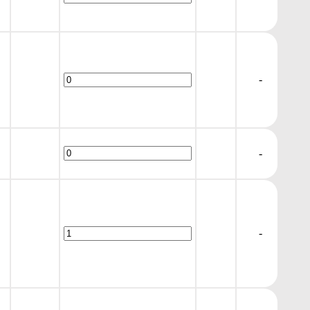
-
-
-