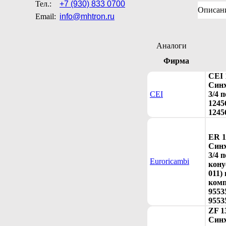
Тел.:
+7 (930) 833 0700
Описан
Email:
info@mhtron.ru
Аналоги
Фирма
CEI 
Синх
CEI
3/4 
1245
1245
ER 1
Синх
3/4 п
Euroricambi
кону
011) 
комп
9553
9553
ZF 1
Синх