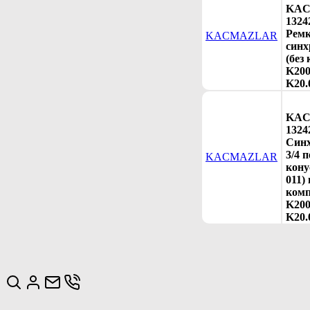
KA
1324
Рем
KACMAZLAR
синх
(без
K200
K20.
KA
1324
Синх
3/4 п
KACMAZLAR
кону
011) 
комп
K200
K20.