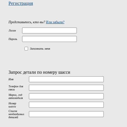
Регистрация
Представьтесь, кто вы?
Или забыли?
Логин
Пароль
Запомнить меня
Запрос детали по номеру шасси
Имя
Телефон для
связи
Марка, год
автомобиля
Номер
шасси
Список
необходимых
деталей