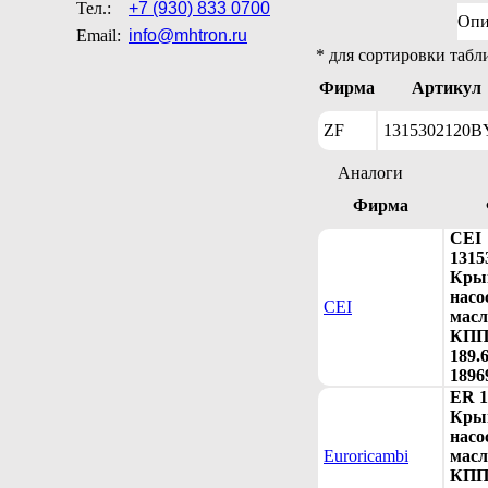
Тел.:
+7 (930) 833 0700
Опи
Email:
info@mhtron.ru
* для сортировки табл
Фирма
Артикул
ZF
1315302120B
Аналоги
Фирма
CEI
1315
Кры
насо
CEI
масл
КПП
189.6
1896
ER 1
Кры
насо
Euroricambi
масл
КПП