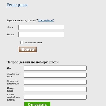
Регистрация
Представьтесь, кто вы?
Или забыли?
Логин
Пароль
Запомнить меня
Запрос детали по номеру шасси
Имя
Телефон для
связи
Марка, год
автомобиля
Номер
шасси
Список
необходимых
деталей