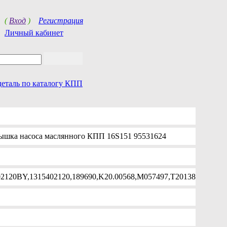
(
Вход
)
Регистрация
Личный кабинет
деталь по каталогу КПП
ышка насоса маслянного КПП 16S151 95531624
02120BY,1315402120,189690,K20.00568,M057497,T20138