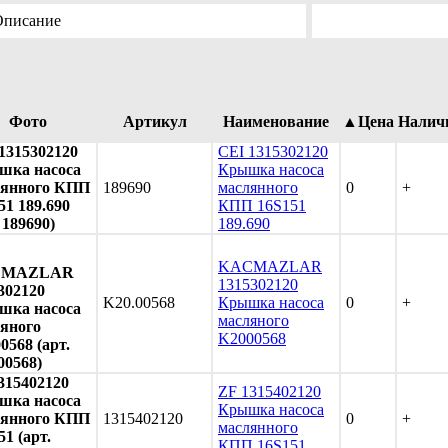
Описание
Фото
Артикул
Наименование
▲Цена
Налич
1315302120
CEI 1315302120
шка насоса
Крышка насоса
лянного КПП
189690
маслянного
0
+
51 189.690
КПП 16S151
 189690)
189.690
KACMAZLAR
CMAZLAR
1315302120
302120
K20.00568
Крышка насоса
0
+
шка насоса
масляного
яного
K2000568
0568 (арт.
00568)
315402120
ZF 1315402120
шка насоса
Крышка насоса
лянного КПП
1315402120
0
+
маслянного
51 (арт.
КПП 16S151