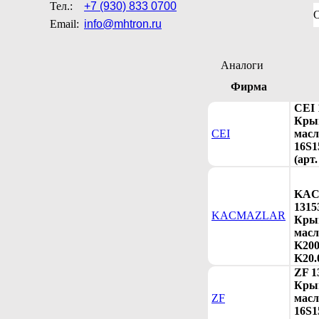
Тел.:
+7 (930) 833 0700
Email:
info@mhtron.ru
Аналоги
Фирма
CEI 
Кры
CEI
мас
16S1
(арт.
KA
1315
KACMAZLAR
Кры
масл
K200
K20.
ZF 1
Кры
ZF
мас
16S1