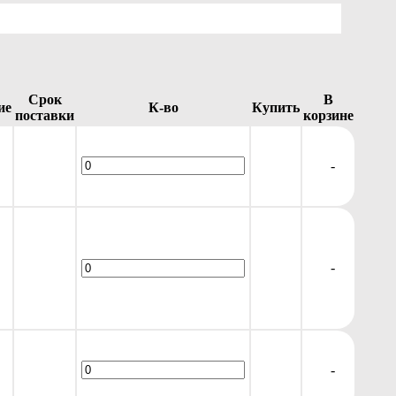
Срок
В
ие
К-во
Купить
поставки
корзине
-
-
-