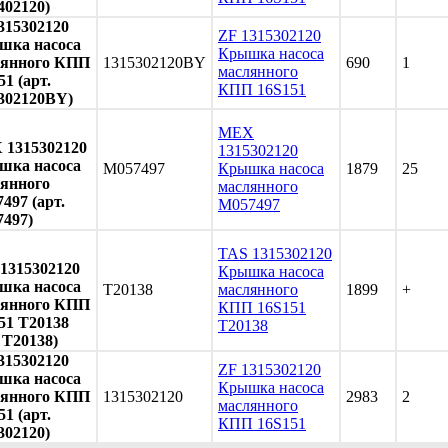
402120)
315302120
ZF 1315302120
шка насоса
Крышка насоса
лянного КПП
1315302120BY
690
1
маслянного
51 (арт.
КПП 16S151
302120BY)
MEX
1315302120
1315302120
шка насоса
M057497
Крышка насоса
1879
25
янного
маслянного
497 (арт.
M057497
497)
TAS 1315302120
1315302120
Крышка насоса
шка насоса
T20138
маслянного
1899
+
лянного КПП
КПП 16S151
51 T20138
T20138
. T20138)
315302120
ZF 1315302120
шка насоса
Крышка насоса
лянного КПП
1315302120
2983
2
маслянного
51 (арт.
КПП 16S151
302120)