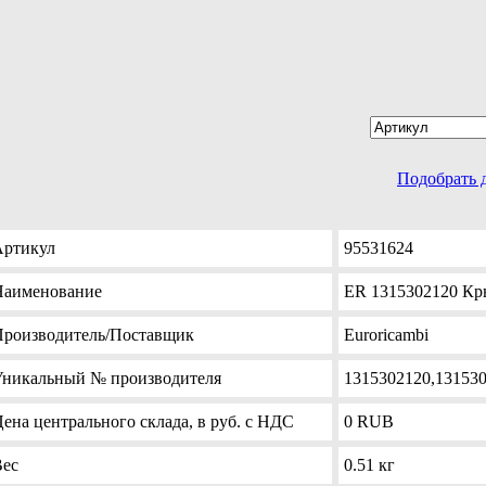
Подобрать 
Артикул
95531624
Наименование
ER 1315302120 Кр
Производитель
/Поставщик
Euroricambi
Уникальный №
производителя
1315302120,13153
Цена
центрального склада, в руб. с НДС
0
RUB
Вес
0.51 кг