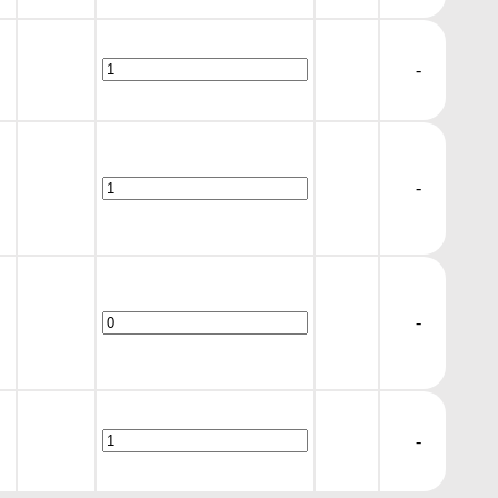
-
-
-
-