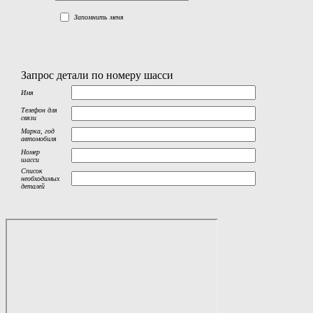
Запомнить меня
Запрос детали по номеру шасси
Имя
Телефон для
связи
Марка, год
автомобиля
Номер
шасси
Список
необходимых
деталей