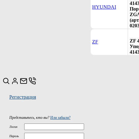
414
HYUNDAI
Пор
ZGA
(ар
0203
ZF 
ZF
Упор
414
Регистрация
Представьтесь, кто вы?
Или забыли?
Логин
Пароль