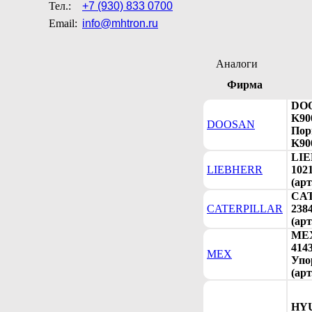
Тел.:
+7 (930) 833 0700
Email:
info@mhtron.ru
Аналоги
Фирма
DO
K90
DOOSAN
Пор
K90
LI
LIEBHERR
102
(арт
CA
CATERPILLAR
238
(арт
ME
414
MEX
Упо
(арт
HY