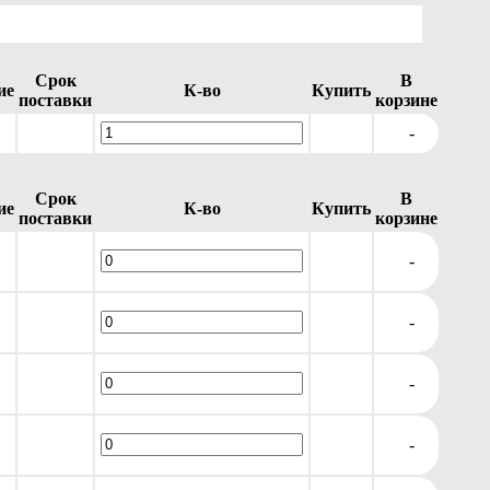
Срок
В
ие
К-во
Купить
поставки
корзине
-
Срок
В
ие
К-во
Купить
поставки
корзине
-
-
-
-