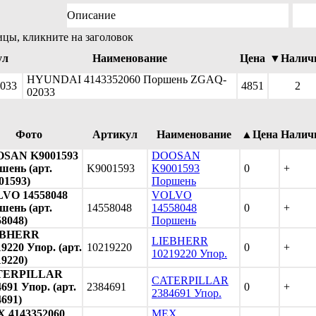
Описание
ицы, кликните на заголовок
ул
Наименование
Цена
▼Налич
HYUNDAI 4143352060 Поршень ZGAQ-
033
4851
2
02033
Фото
Артикул
Наименование
▲Цена
Налич
SAN K9001593
DOOSAN
шень (арт.
K9001593
K9001593
0
+
01593)
Поршень
VO 14558048
VOLVO
шень (арт.
14558048
14558048
0
+
58048)
Поршень
EBHERR
LIEBHERR
9220 Упор. (арт.
10219220
0
+
10219220 Упор.
19220)
TERPILLAR
CATERPILLAR
691 Упор. (арт.
2384691
0
+
2384691 Упор.
4691)
 4143352060
MEX