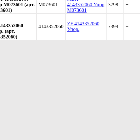
р M073601 (арт.
M073601
4143352060 Упор
3798
+
3601)
M073601
ZF 4143352060
4143352060
4143352060
7399
+
Упор.
. (арт.
3352060)