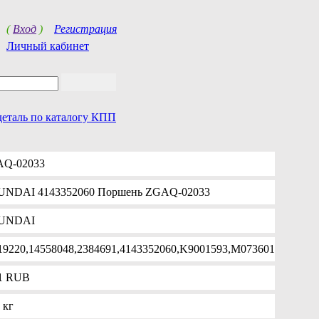
(
Вход
)
Регистрация
Личный кабинет
деталь по каталогу КПП
Q-02033
NDAI 4143352060 Поршень ZGAQ-02033
UNDAI
19220,14558048,2384691,4143352060,K9001593,M073601
1
RUB
 кг