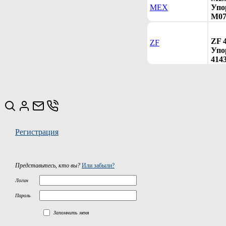
MEX
Упо
M07
ZF 
ZF
Упор
414
Регистрация
Представьтесь, кто вы?
Или забыли?
Логин
Пароль
Запомнить меня