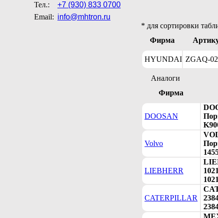
Тел.:
+7 (930) 833 0700
Email:
info@mhtron.ru
* для сортировки табл
Фирма
Артик
HYUNDAI
ZGAQ-02
Аналоги
Фирма
DOO
DOOSAN
Пор
K90
VOL
Volvo
Пор
145
LI
LIEBHERR
1021
102
CA
CATERPILLAR
2384
238
MEX