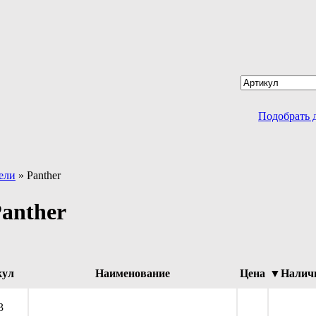
Подобрать 
ели
»
Panther
anther
кул
Наименование
Цена
▼Налич
3