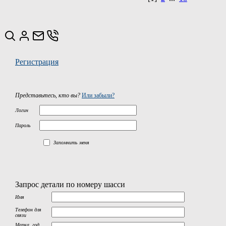
Регистрация
Представьтесь, кто вы?
Или забыли?
Логин
Пароль
Запомнить меня
Запрос детали по номеру шасси
Имя
Телефон для
связи
Марка, год