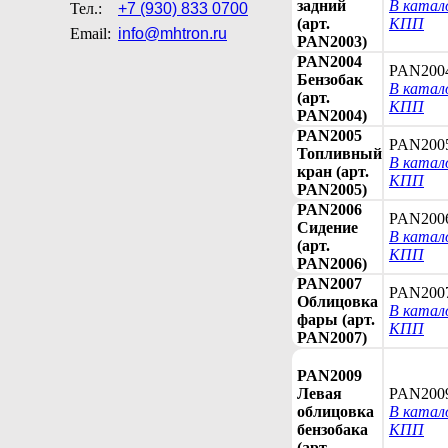
задний
В катал
Тел.:
+7 (930) 833 0700
(арт.
КПП
Email:
info@mhtron.ru
PAN2003)
PAN2004
PAN200
Бензобак
В катал
(арт.
КПП
PAN2004)
PAN2005
PAN200
Топливный
В катал
кран (арт.
КПП
PAN2005)
PAN2006
PAN200
Сидение
В катал
(арт.
КПП
PAN2006)
PAN2007
PAN200
Облицовка
В катал
фары (арт.
КПП
PAN2007)
PAN2009
Левая
PAN200
облицовка
В катал
бензобака
КПП
(арт.