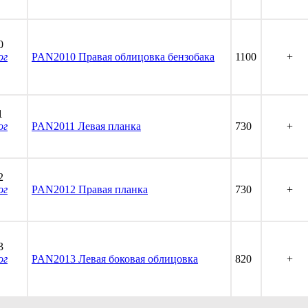
0
ог
PAN2010 Правая облицовка бензобака
1100
+
1
ог
PAN2011 Левая планка
730
+
2
ог
PAN2012 Правая планка
730
+
3
ог
PAN2013 Левая боковая облицовка
820
+