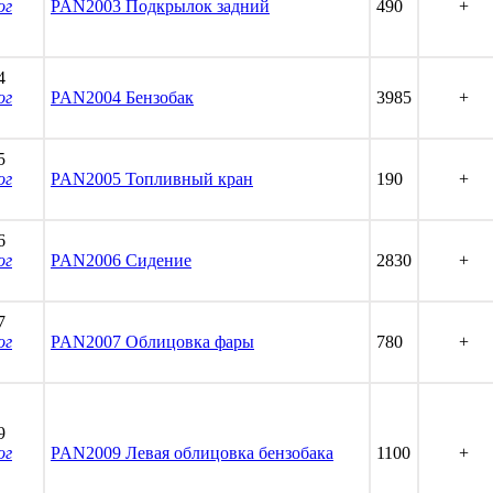
ог
PAN2003 Подкрылок задний
490
+
4
ог
PAN2004 Бензобак
3985
+
5
ог
PAN2005 Топливный кран
190
+
6
ог
PAN2006 Сидение
2830
+
7
ог
PAN2007 Облицовка фары
780
+
9
ог
PAN2009 Левая облицовка бензобака
1100
+