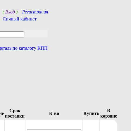
(
Вход
)
Регистрация
Личный кабинет
деталь по каталогу КПП
Срок
В
ие
К-во
Купить
поставки
корзине