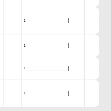
-
-
-
-