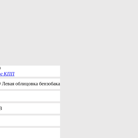
9
ог КПП
 Левая облицовка бензобака
B