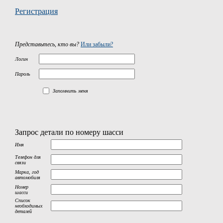
Регистрация
Представьтесь, кто вы?
Или забыли?
Логин
Пароль
Запомнить меня
Запрос детали по номеру шасси
Имя
Телефон для
связи
Марка, год
автомобиля
Номер
шасси
Список
необходимых
деталей