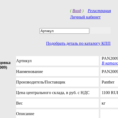
(
Вход
)
Регистрация
Личный кабинет
Подобрать деталь по каталогу КПП
PAN200
Артикул
цовка
В катал
009)
Наименование
PAN2009
Производитель
/Поставщик
Panther
Цена
центрального склада, в руб. с НДС
1100
RU
Вес
кг
Описание