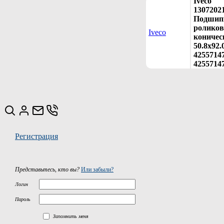
Iveco
1307202
Подшип
ролико
Iveco
коничес
50.8x92.
42557147
4255714
Регистрация
Представьтесь, кто вы?
Или забыли?
Логин
Пароль
Запомнить меня