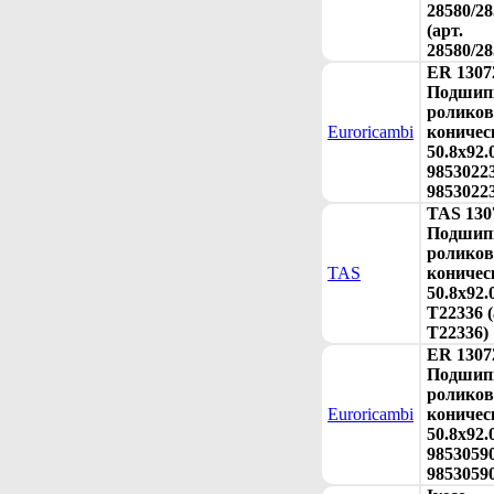
28580/2
(арт.
28580/28
ER 1307
Подшип
ролико
Euroricambi
коничес
50.8x92.
98530223
9853022
TAS 130
Подшип
ролико
TAS
коничес
50.8x92.
T22336 (
T22336)
ER 1307
Подшип
ролико
Euroricambi
коничес
50.8x92.
98530590
9853059