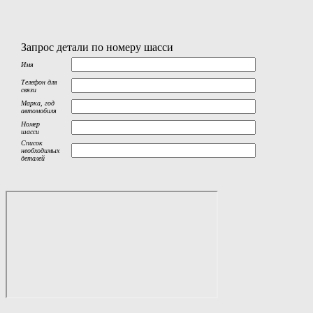
Запрос детали по номеру шасси
Имя
Телефон для
связи
Марка, год
автомобиля
Номер
шасси
Список
необходимых
деталей