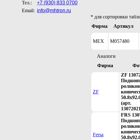
Тел.:
+7 (930) 833 0700
Email:
info@mhtron.ru
* для сортировки табл
Фирма
Артикул
MEX
M057480
Аналоги
Фирма
Фо
ZF 1307
Подшип
ролико
ZF
коничес
50.8x92.
(арт.
1307202
FRS 130
Подшип
ролико
коничес
Fersa
50.8x92.