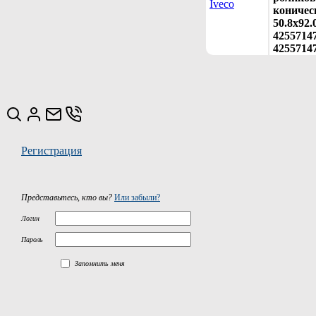
Iveco
коничес
50.8x92.
42557147
4255714
Регистрация
Представьтесь, кто вы?
Или забыли?
Логин
Пароль
Запомнить меня