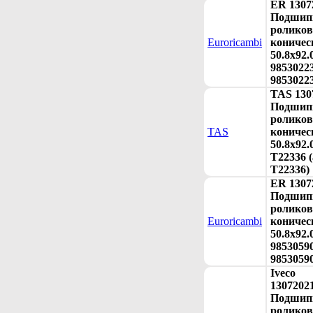
ER 1307
Подшип
ролико
Euroricambi
коничес
50.8x92.
98530223
9853022
TAS 130
Подшип
ролико
TAS
коничес
50.8x92.
T22336 (
T22336)
ER 1307
Подшип
ролико
Euroricambi
коничес
50.8x92.
98530590
9853059
Iveco
1307202
Подшип
ролико