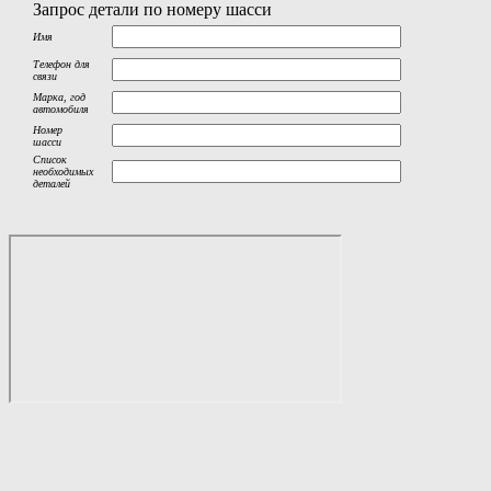
Запрос детали по номеру шасси
Имя
Телефон для
связи
Марка, год
автомобиля
Номер
шасси
Список
необходимых
деталей