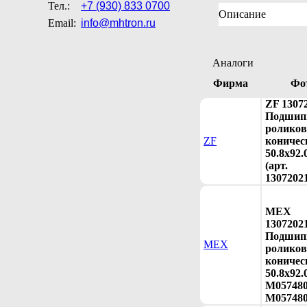
Тел.:
+7 (930) 833 0700
Описание
Email:
info@mhtron.ru
Аналоги
Фирма
Фо
ZF 1307
Подшип
ролико
ZF
коничес
50.8x92.
(арт.
1307202
MEX
1307202
Подшип
MEX
ролико
коничес
50.8x92.
M057480
M057480