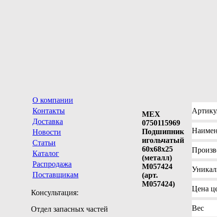
О компании
Контакты
Артику
MEX
Доставка
0750115969
Наимен
Подшипник
Новости
игольчатый
Статьи
60x68x25
Произв
Каталог
(металл)
Распродажа
M057424
Уника
Поставщикам
(арт.
M057424)
Цена
це
Консультация:
Вес
Отдел запасных частей