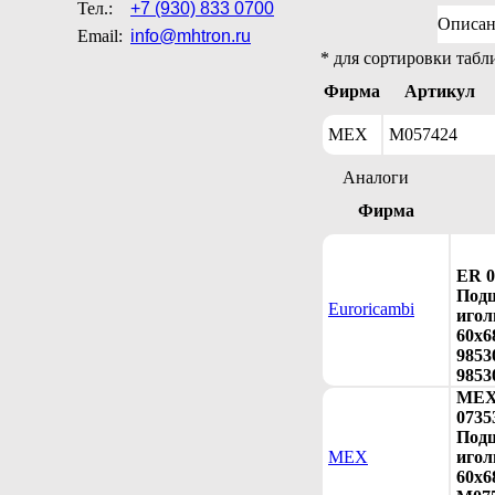
Тел.:
+7 (930) 833 0700
Описан
Email:
info@mhtron.ru
* для сортировки табл
Фирма
Артикул
MEX
M057424
Аналоги
Фирма
ER 0
Под
Euroricambi
игол
60x6
9853
9853
ME
0735
Под
MEX
игол
60x6