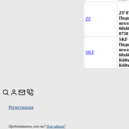
ZF 0
Под
ZF
игол
60x6
0750
SKF 
Под
игол
SKF
60x6
K60x
K60x
Регистрация
Представьтесь, кто вы?
Или забыли?