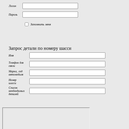
Логин
Пароль
Запомнить меня
Запрос детали по номеру шасси
Имя
Телефон для
связи
Марка, год
автомобиля
Номер
шасси
Список
необходимых
деталей