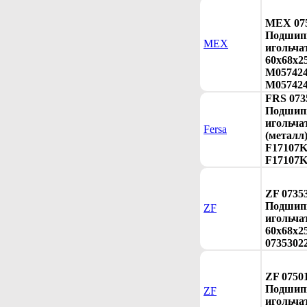
MEX 075
Подшип
MEX
игольча
60x68x2
M057424
M057424
FRS 073
Подшип
игольча
Fersa
(металл
F17107K 
F17107K
ZF 0735
Подшип
ZF
игольча
60x68x25
0735302
ZF 0750
Подшип
ZF
игольча