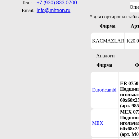
Тел.:
+7 (930) 833 0700
Опи
Email:
info@mhtron.ru
* для сортировки табл
Фирма
Ар
KACMAZLAR
K20.0
Аналоги
Фирма
Ф
ER 0750
Подшип
Euroricambi
игольча
60x68x2
(арт. 98
MEX 073
Подшип
MEX
игольча
60x68x2
(арт. M0