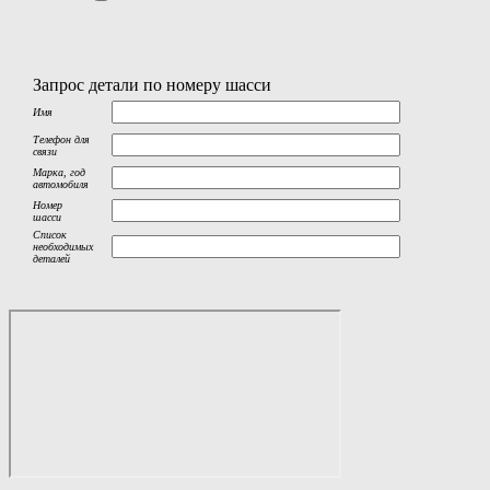
Запрос детали по номеру шасси
Имя
Телефон для
связи
Марка, год
автомобиля
Номер
шасси
Список
необходимых
деталей