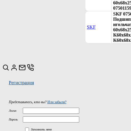
60x68x25
0750115
SKF 075
Подшип
игольча
SKF
60x68x2
K60x68x2
K60x68x
Регистрация
Представьтесь, кто вы?
Или забыли?
Логин
Пароль
Запомнить меня