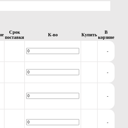
Срок
В
ие
К-во
Купить
поставки
корзине
-
-
-
-