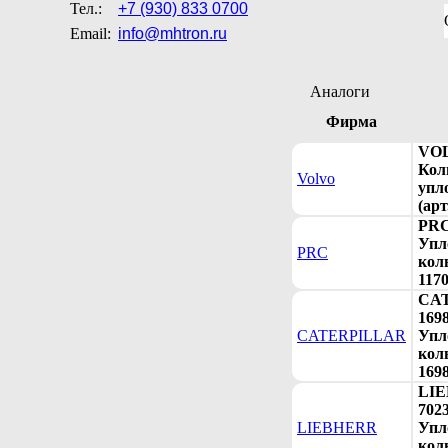
Тел.:
+7 (930) 833 0700
Email:
info@mhtron.ru
Аналоги
Фирма
VOL
Кол
Volvo
упл
(арт
PRC
Упл
PRC
коль
117
CA
169
CATERPILLAR
Упл
коль
169
LI
702
LIEBHERR
Упл
коль