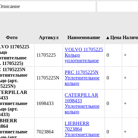
Описание
Фото
Артикул
Наименование
▲Цена
Налич
VO 11705225
VOLVO 11705225
ьцо
11705225
Кольцо
0
+
отнительное
уплотнительное
. 11705225)
 11705225N
PRC 11705225N
отнительное
11705225N
Уплотнительное
0
+
цо (арт.
кольцо
05225N)
TERPILLAR
CATERPILLAR
8433
1698433
отниетльное
1698433
0
+
Уплотниетльное
цо (арт.
кольцо
8433)
EBHERR
LIEBHERR
3864
7023864
отниетльное
7023864
0
+
Уплотниетльное
цо (арт.