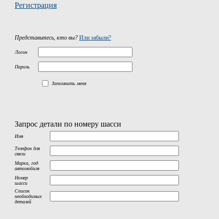
Регистрация
Представьтесь, кто вы?
Или забыли?
Логин
Пароль
Запомнить меня
Запрос детали по номеру шасси
Имя
Телефон для
связи
Марка, год
автомобиля
Номер
шасси
Список
необходимых
деталей