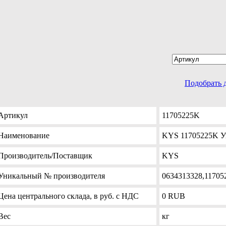
Подобрать 
Артикул
11705225K
Наименование
KYS 11705225K У
Производитель
/Поставщик
KYS
Уникальный №
производителя
0634313328,11705
Цена
центрального склада, в руб. с НДС
0
RUB
Вес
кг