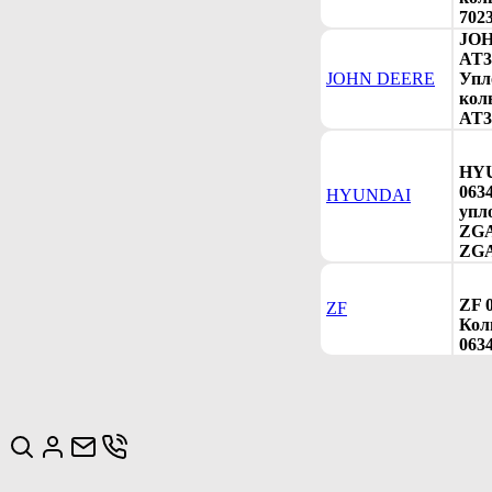
702
JO
AT3
JOHN DEERE
Упл
коль
AT3
HY
063
HYUNDAI
упл
ZGA
ZGA
ZF 
ZF
Коль
063