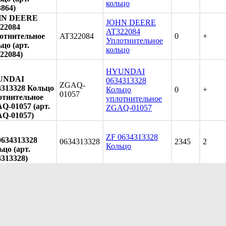
кольцо
3864)
HN DEERE
JOHN DEERE
22084
AT322084
отнительное
AT322084
0
+
Уплотнительное
цо (арт.
кольцо
22084)
HYUNDAI
UNDAI
0634313328
ZGAQ-
4313328 Кольцо
Кольцо
0
+
01057
отнительное
уплотнительное
Q-01057 (арт.
ZGAQ-01057
Q-01057)
ZF 0634313328
0634313328
0634313328
2345
2
Кольцо
цо (арт.
4313328)