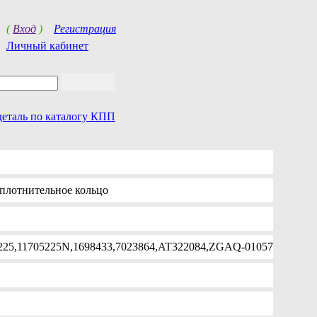
(
Вход
)
Регистрация
Личный кабинет
деталь по каталогу КПП
плотнительное кольцо
225,11705225N,1698433,7023864,AT322084,ZGAQ-01057