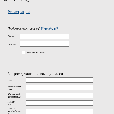
Регистрация
Представьтесь, кто вы?
Или забыли?
Логин
Пароль
Запомнить меня
Запрос детали по номеру шасси
Имя
Телефон для
связи
Марка, год
автомобиля
Номер
шасси
Список
необходимых