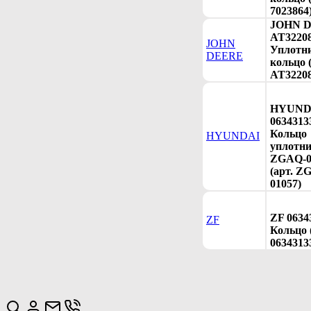
7023864
JOHN 
AT3220
JOHN
Уплотн
DEERE
кольцо (
AT32208
HYUND
0634313
Кольцо
HYUNDAI
уплотни
ZGAQ-0
(арт. Z
01057)
ZF 0634
ZF
Кольцо 
0634313