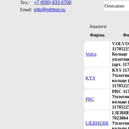
Тел.:
+7 (930) 833 0700
Описание
Email:
info@mhtron.ru
Аналоги
Фирма
Фо
VOLVO
1170522
Volvo
Кольцо
уплотни
(арт. 11
KYS 11
Уплотн
KYS
кольцо (
1170522
PRC 11
Уплотн
PRC
кольцо (
1170522
LIEBH
7023864
LIEBHERR
Уплотн
кольцо (