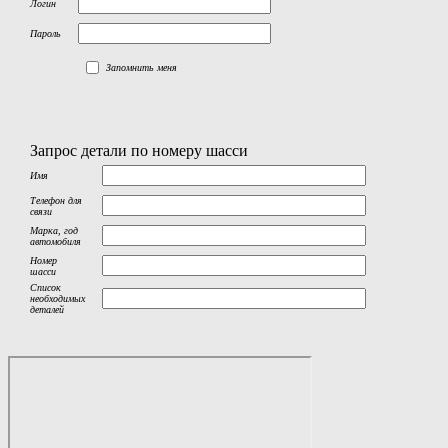
Логин
Пароль
Запомнить меня
Запрос детали по номеру шасси
Имя
Телефон для
связи
Марка, год
автомобиля
Номер
шасси
Список
необходимых
деталей