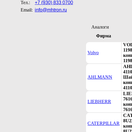
Тел.:
+7 (930) 833 0700
Email:
info@mhtron.ru
Аналоги
Фирма
VO
119
Volvo
конц
119
AH
411
AHLMANN
Ша
конц
411
LI
761
LIEBHERR
конц
761
CA
8U2
CATERPILLAR
конц
8U2