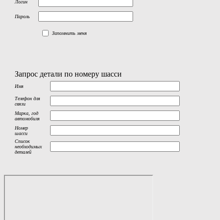
Логин
Пароль
Запомнить меня
Запрос детали по номеру шасси
Имя
Телефон для
связи
Марка, год
автомобиля
Номер
шасси
Список
необходимых
деталей