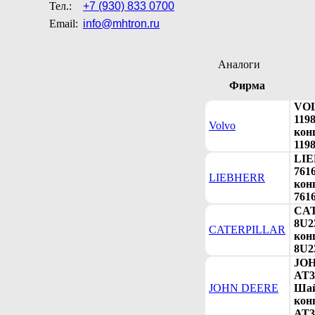
Тел.:
+7 (930) 833 0700
Email:
info@mhtron.ru
Аналоги
Фирма
VO
119
Volvo
конц
119
LI
761
LIEBHERR
конц
761
CA
8U2
CATERPILLAR
конц
8U2
JO
AT3
JOHN DEERE
Ша
конц
AT3