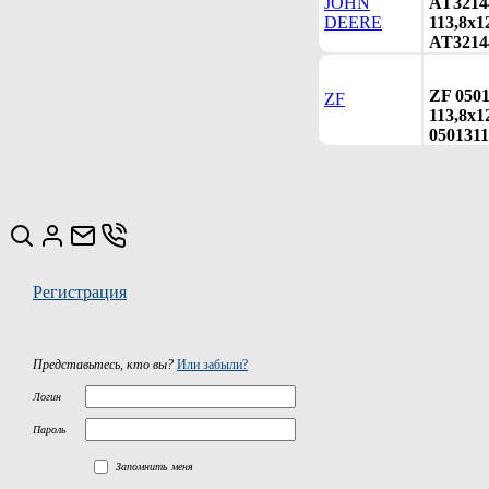
JOHN
AT3214
DEERE
113,8х1
AT3214
ZF 050
ZF
113,8х12
0501311
Регистрация
Представьтесь, кто вы?
Или забыли?
Логин
Пароль
Запомнить меня