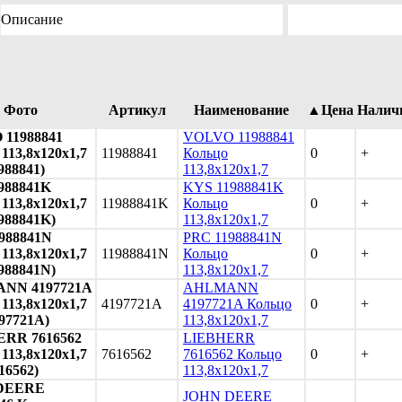
Описание
Фото
Артикул
Наименование
▲Цена
Налич
11988841
VOLVO 11988841
113,8х120х1,7
11988841
Кольцо
0
+
1988841)
113,8х120х1,7
988841K
KYS 11988841K
113,8х120х1,7
11988841K
Кольцо
0
+
1988841K)
113,8х120х1,7
988841N
PRC 11988841N
113,8х120х1,7
11988841N
Кольцо
0
+
1988841N)
113,8х120х1,7
NN 4197721A
AHLMANN
113,8х120х1,7
4197721A
4197721A Кольцо
0
+
197721A)
113,8х120х1,7
RR 7616562
LIEBHERR
113,8х120х1,7
7616562
7616562 Кольцо
0
+
616562)
113,8х120х1,7
DEERE
JOHN DEERE