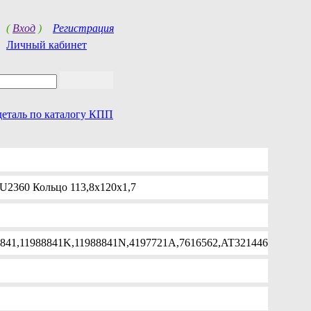
(
Вход
)
Регистрация
Личный кабинет
деталь по каталогу КПП
2360 Кольцо 113,8х120х1,7
8841,11988841K,11988841N,4197721A,7616562,AT321446