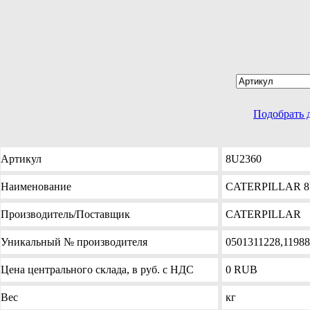
Подобрать 
Артикул
8U2360
Наименование
CATERPILLAR 8U
Производитель
/Поставщик
CATERPILLAR
Уникальный №
производителя
0501311228,1198
Цена
центрального склада, в руб. с НДС
0
RUB
Вес
кг