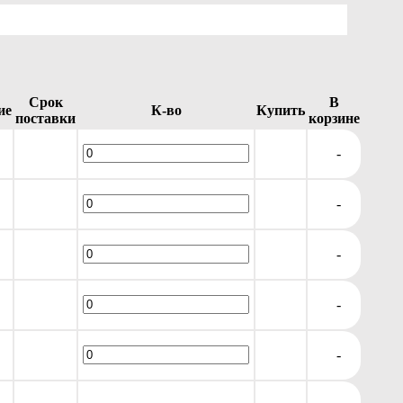
Срок
В
ие
К-во
Купить
поставки
корзине
-
-
-
-
-