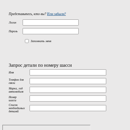
Представьтесь, кто вы?
Или забыли?
Логин
Пароль
Запомнить меня
Запрос детали по номеру шасси
Имя
Телефон для
связи
Марка, год
автомобиля
Номер
шасси
Список
необходимых
деталей