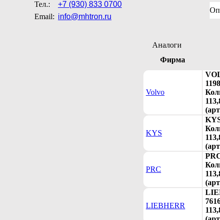
Тел.:
+7 (930) 833 0700
Оп
Email:
info@mhtron.ru
Аналоги
Фирма
VO
119
Volvo
Кол
113,
(арт
KYS
Кол
KYS
113,
(арт
PRC
Кол
PRC
113,
(арт
LI
761
LIEBHERR
113,
(арт