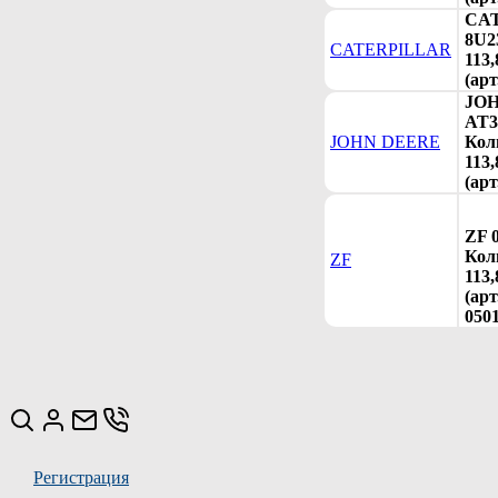
CA
8U2
CATERPILLAR
113,
(арт
JO
AT3
JOHN DEERE
Кол
113,
(арт
ZF 
Кол
ZF
113,
(арт
050
Регистрация