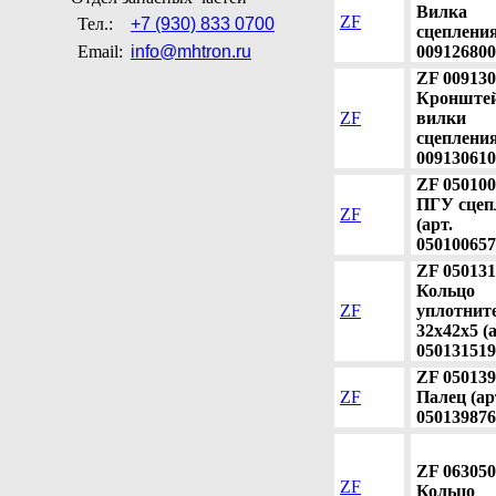
Вилка
ZF
Тел.:
+7 (930) 833 0700
сцепления
Email:
info@mhtron.ru
009126800
ZF 009130
Кронште
ZF
вилки
сцепления
009130610
ZF 050100
ПГУ сцеп
ZF
(арт.
050100657
ZF 050131
Кольцо
ZF
уплотнит
32х42х5 (а
050131519
ZF 050139
ZF
Палец (ар
050139876
ZF 063050
ZF
Кольцо