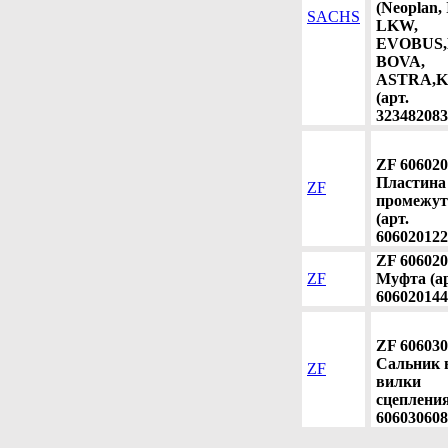
(Neoplan, 
SACHS
LKW,
EVOBUS,
BOVA,
ASTRA,
(арт.
323482083
ZF 606020
Пластина
ZF
промежут
(арт.
606020122
ZF 606020
ZF
Муфта (ар
606020144
ZF 606030
Сальник 
ZF
вилки
сцепления
606030608