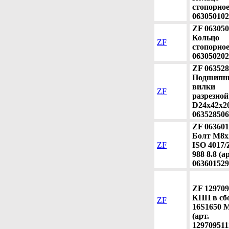
стопорное
063050102
ZF 063050
Кольцо
ZF
стопорное
063050202
ZF 063528
Подшипн
вилки
ZF
разрезной
D24x42x20
063528506
ZF 063601
Болт M8x
ZF
ISO 4017
988 8.8 (ар
063601529
ZF 129709
КПП в сб
ZF
16S1650 
(арт.
129709511