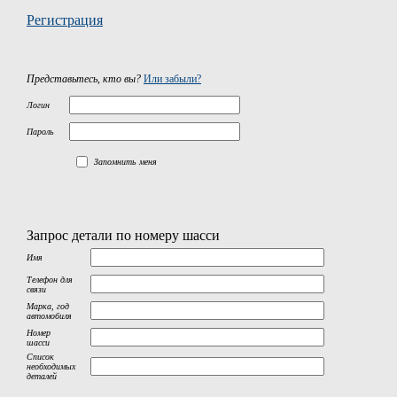
Регистрация
Представьтесь, кто вы?
Или забыли?
Логин
Пароль
Запомнить меня
Запрос детали по номеру шасси
Имя
Телефон для
связи
Марка, год
автомобиля
Номер
шасси
Список
необходимых
деталей