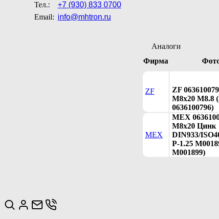
Тел.:
+7 (930) 833 0700
Email:
info@mhtron.ru
Аналоги
Фирма
Фот
ZF 063610079
ZF
M8x20 M8.8 (
0636100796)
MEX 0636100
M8x20 Цинк
MEX
DIN933/ISO4
P-1.25 M00189
M001899)