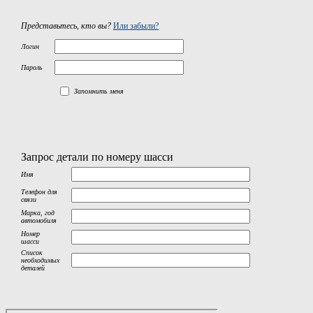
Представьтесь, кто вы?
Или забыли?
Логин
Пароль
Запомнить меня
Запрос детали по номеру шасси
Имя
Телефон для
связи
Марка, год
автомобиля
Номер
шасси
Список
необходимых
деталей