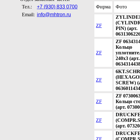
Тел.:
+7 (930) 833 0700
Фирма
Фото
Email:
info@mhtron.ru
ZYLINDE
(CYLIND
ZF
PIN) (арт.
0631306226
ZF 063431
Кольцо
ZF
уплотните
240x3 (арт.
0634314438
6KT.SCH
(HEXAGO
ZF
SCREW) (а
0636011434
ZF 073006
ZF
Кольцо ст
(арт. 0730
DRUCKF
ZF
(COMPR.S
(арт. 0732
DRUCKF
ZF
(COMPR.S