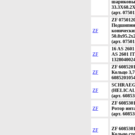
шариков
33.3X68.2X
(арт. 0750
ZF 075012
Подшипни
ZF
конически
50.8x95.2x
(арт. 0750
16 AS 2601
ZF
AS 2601 IT)
1328040024
ZF 608520
ZF
Кольцо 3,7
6085201054
SCHRAE
ZF
(HELICAL
(арт. 6085
ZF 608530
ZF
Ротор инт
(арт. 6085
ZF 608530
ZF
Кольцо ст