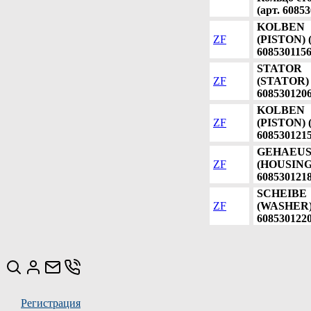
(арт. 6085
KOLBEN
ZF
(PISTON) (
6085301156
STATOR
ZF
(STATOR) 
6085301206
KOLBEN
ZF
(PISTON) (
6085301215
GEHAEU
ZF
(HOUSING)
6085301218
SCHEIBE
ZF
(WASHER) 
6085301220
Регистрация