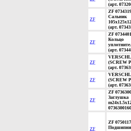
(арт. 0732
ZF 073431
Сальник
ZF
105x125x12
(арт. 0734
ZF 073440
Кольцо
ZF
уплотните
(арт. 0734
VERSCHL
ZF
(SCREW 
(арт. 0736
VERSCHL
ZF
(SCREW 
(арт. 0736
ZF 073630
Заглушка
ZF
m24x1.5x12
0736300160
ZF 075011
Подшипни
ZF