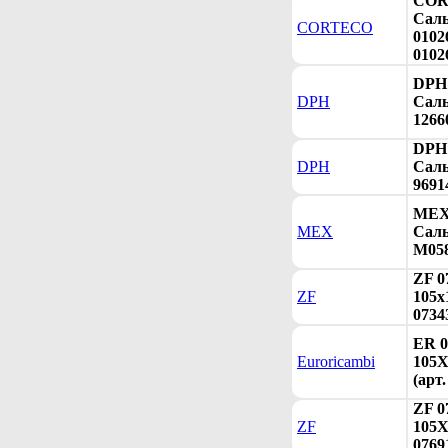
COR
Саль
CORTECO
0102
0102
DPH 
DPH
Саль
1266
DPH 
DPH
Саль
96914
MEX 
MEX
Саль
M058
ZF 0
ZF
105x
0734
ER 0
Euroricambi
105X
(арт
ZF 0
ZF
105X
0769