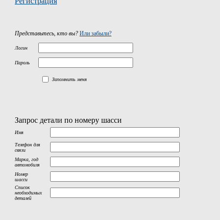
Регистрация
Представьтесь, кто вы?
Или забыли?
Логин
Пароль
Запомнить меня
Запрос детали по номеру шасси
Имя
Телефон для
связи
Марка, год
автомобиля
Номер
шасси
Список
необходимых
деталей