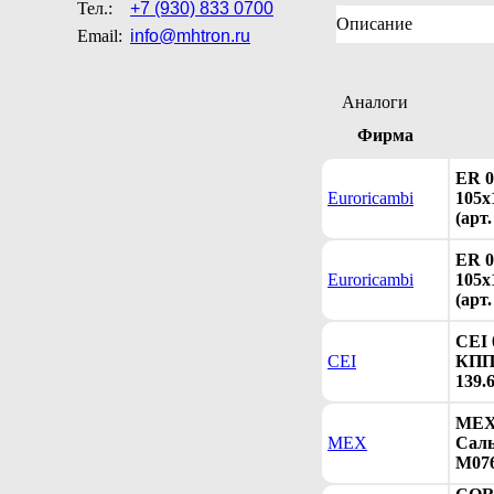
Тел.:
+7 (930) 833 0700
Описание
Email:
info@mhtron.ru
Аналоги
Фирма
ER 0
Euroricambi
105x
(арт
ER 0
Euroricambi
105x
(арт
CEI 
CEI
КПП 
139.6
MEX 
MEX
Саль
M076