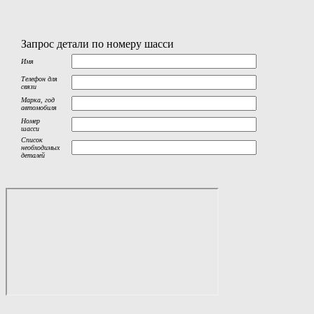
Запрос детали по номеру шасси
Имя
Телефон для
связи
Марка, год
автомобиля
Номер
шасси
Список
необходимых
деталей