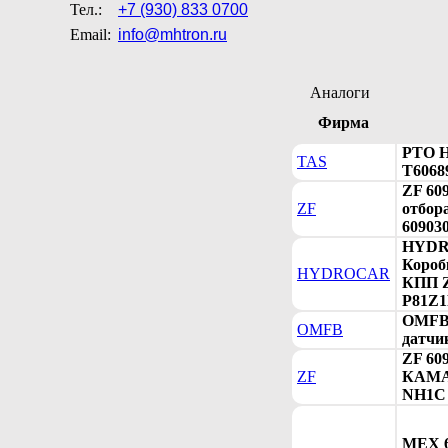
Тел.:
+7 (930) 833 0700
Email:
info@mhtron.ru
Аналоги
Фирма
PTO H
TAS
T6068
ZF 60
ZF
отбор
60903
HYDR
Короб
HYDROCAR
КПП Z
P81Z1
OMFB 
OMFB
датчик
ZF 60
ZF
КАМАЗ
NH1C 
MEX 6