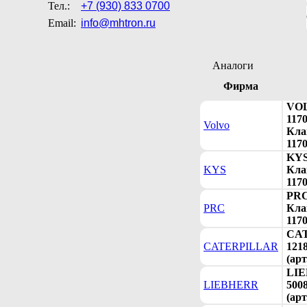
Тел.:
+7 (930) 833 0700
Email:
info@mhtron.ru
Аналоги
Фирма
VO
117
Volvo
Клап
117
KYS
KYS
Клап
117
PRC
PRC
Клап
117
CA
CATERPILLAR
121
(арт
LI
LIEBHERR
500
(арт