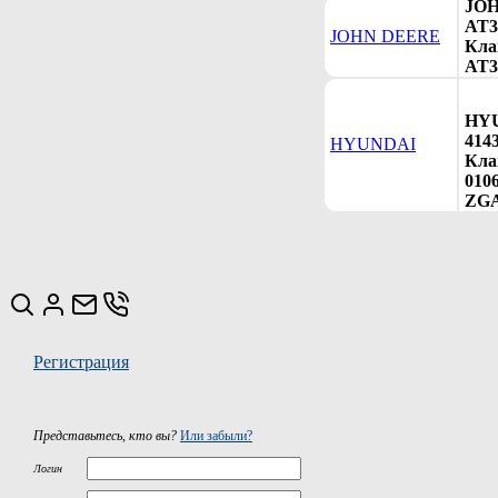
JO
AT3
JOHN DEERE
Клап
AT3
HY
414
HYUNDAI
Кла
0106
ZGA
Регистрация
Представьтесь, кто вы?
Или забыли?
Логин