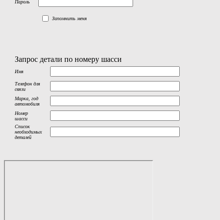
Пароль
Запомнить меня
Запрос детали по номеру шасси
Имя
Телефон для
связи
Марка, год
автомобиля
Номер
шасси
Список
необходимых
деталей