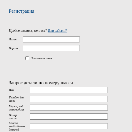
Регистрация
Представьтесь, кто вы?
Или забыли?
Логин
Пароль
Запомнить меня
Запрос детали по номеру шасси
Имя
Телефон для
связи
Марка, год
автомобиля
Номер
шасси
Список
необходимых
деталей