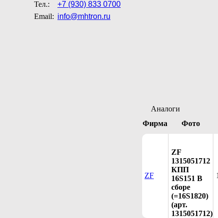
Тел.:
+7 (930) 833 0700
Email:
info@mhtron.ru
Аналоги
Фирма
Фото
ZF
1315051712
КПП
ZF
16S151 В
сборе
(=16S1820)
(арт.
1315051712)