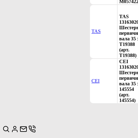
M057422
TAS
1316302
Шестер
TAS
первичн
вала 35 
T19388
(арт.
T19388)
CEI
1316302
Шестер
первичн
CEI
вала 35 
145554
(арт.
145554)