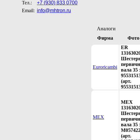
Тел.:
+7 (930) 833 0700
Email:
info@mhtron.ru
Аналоги
Фирма
Фото
ER
1316302
Шестер
первичн
Euroricambi
вала 35 
9553151
(арт.
9553151
MEX
1316302
Шестер
MEX
первичн
вала 35 
M05742
(арт.