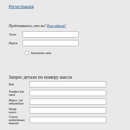
Регистрация
Представьтесь, кто вы?
Или забыли?
Логин
Пароль
Запомнить меня
Запрос детали по номеру шасси
Имя
Телефон для
связи
Марка, год
автомобиля
Номер
шасси
Список
необходимых
деталей