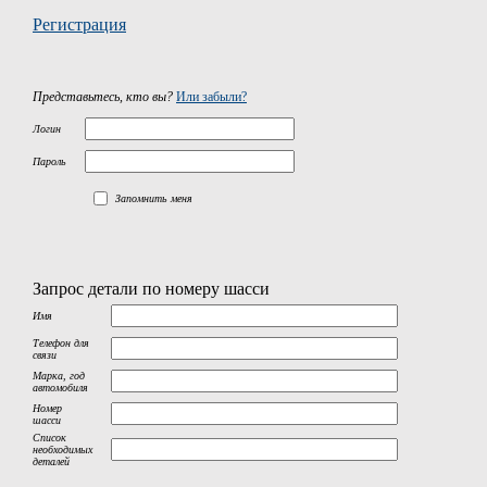
Регистрация
Представьтесь, кто вы?
Или забыли?
Логин
Пароль
Запомнить меня
Запрос детали по номеру шасси
Имя
Телефон для
связи
Марка, год
автомобиля
Номер
шасси
Список
необходимых
деталей