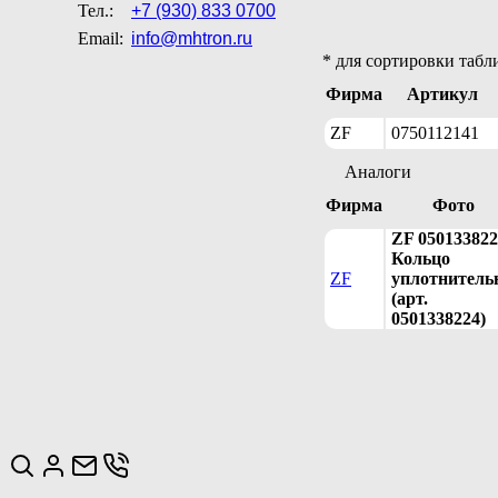
Тел.:
+7 (930) 833 0700
Email:
info@mhtron.ru
* для сортировки табл
Фирма
Артикул
ZF
0750112141
Аналоги
Фирма
Фото
ZF 050133822
Кольцо
ZF
уплотнитель
(арт.
0501338224)