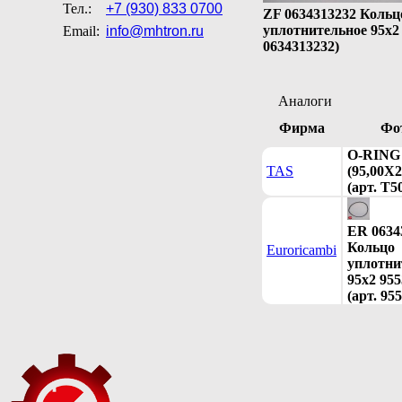
Тел.:
+7 (930) 833 0700
ZF 0634313232 Кольц
уплотнительное 95х2 
Email:
info@mhtron.ru
0634313232)
Аналоги
Фирма
Фо
O-RING
TAS
(95,00X2
(арт. T5
ER 0634
Кольцо
Euroricambi
уплотни
95х2 95
(арт. 95