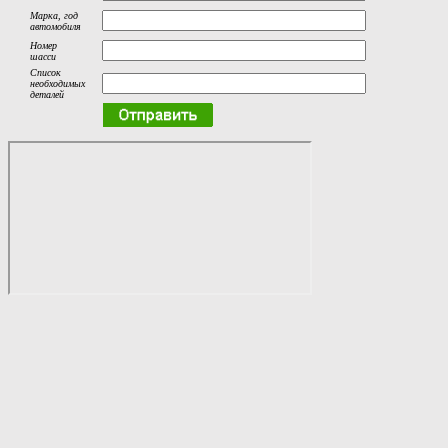
Марка, год
автомобиля
Номер
шасси
Список
необходимых
деталей